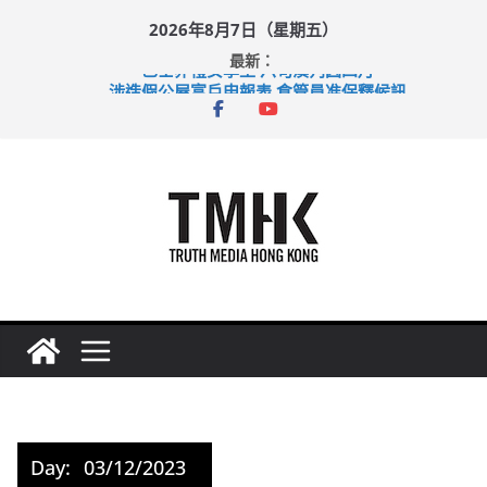
Skip
2026年8月7日（星期五）
to
最新：
content
巴士非禮女學生 六旬漢判囚四月
涉造假公屋富戶申報表 倉管員准保釋候訊
足球盛會次場激戰 祖雲達斯挫車路士
上半年純利大增七成 國泰：下半年油價續波動
上半年車禍奪六十三命 警方：下週起嚴打交通違例
Day:
03/12/2023