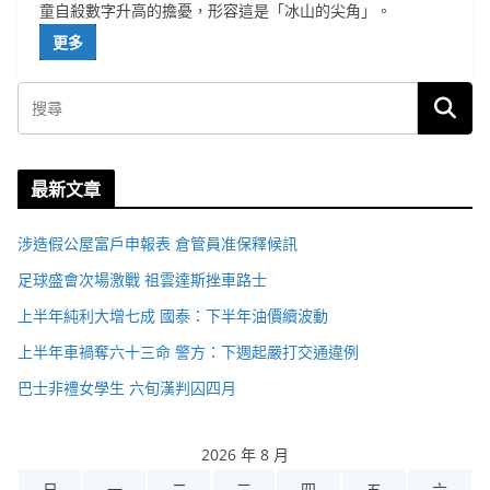
童自殺數字升高的擔憂，形容這是「冰山的尖角」。
更多
最新文章
涉造假公屋富戶申報表 倉管員准保釋候訊
足球盛會次場激戰 祖雲達斯挫車路士
上半年純利大增七成 國泰：下半年油價續波動
上半年車禍奪六十三命 警方：下週起嚴打交通違例
巴士非禮女學生 六旬漢判囚四月
2026 年 8 月
日
一
二
三
四
五
六