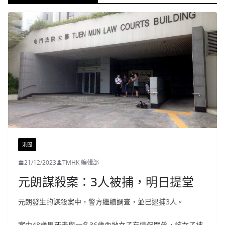
港聞
21/12/2023
TMHK 編輯部
元朗謀殺案：3人被捕，明日提堂
元朗發生的謀殺案中，警方繼續調查，並已逮捕3人。
案中48歲男死者與一名36歲內地女子有情侶關係，該女子被