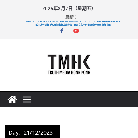
Skip
2026年8月7日（星期五）
to
最新：
content
上半年純利大增七成 國泰：下半年油價續波動
拜仁熱身賽挫維拉 啟德主場館奪錦標
性罪行修例獲九成支持 鄧炳強：爭取今屆任期內完成立法
涉造假公屋富戶申報表 倉管員准保釋候訊
足球盛會次場激戰 祖雲達斯挫車路士
Day:
21/12/2023