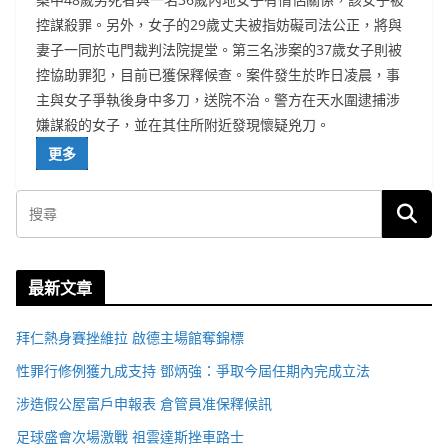
控謀殺罪。另外，女子的29歲丈夫被指妨礙司法公正，將與
妻子一同於屯門裁判法院提堂。第三名涉案的37歲女子則被
控協助罪犯，目前已獲保釋候查。案件發生於昨日凌晨，事
主與女子爭執後身中多刀，送院不治。警方在天水圍逮捕涉
嫌謀殺的女子，並在其住所附近發現懷疑兇刀。
更多
最新文章
拜仁熱身賽挫維拉 啟德主場館奪錦標
性罪行修例獲九成支持 鄧炳強：爭取今屆任期內完成立法
涉造假公屋富戶申報表 倉管員准保釋候訊
足球盛會次場激戰 祖雲達斯挫車路士