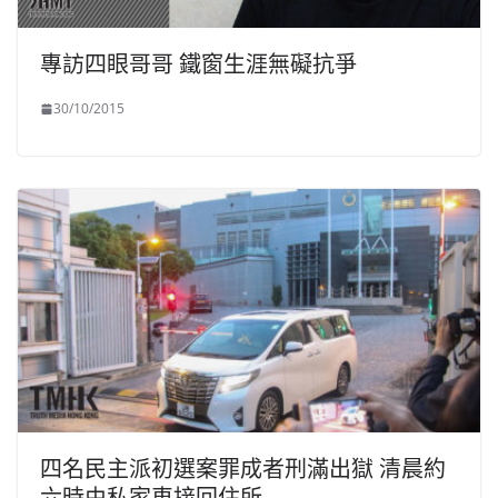
專訪四眼哥哥 鐵窗生涯無礙抗爭
30/10/2015
四名民主派初選案罪成者刑滿出獄 清晨約
六時由私家車接回住所