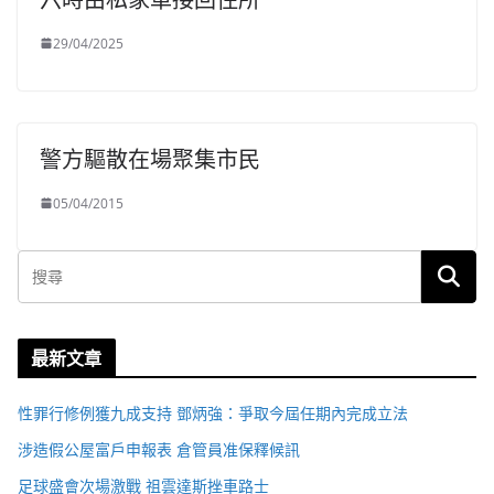
29/04/2025
警方驅散在場聚集市民
05/04/2015
最新文章
性罪行修例獲九成支持 鄧炳強：爭取今屆任期內完成立法
涉造假公屋富戶申報表 倉管員准保釋候訊
足球盛會次場激戰 祖雲達斯挫車路士