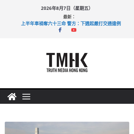
Skip
2026年8月7日（星期五）
to
最新：
content
上半年車禍奪六十三命 警方：下週起嚴打交通違例
性罪行修例獲九成支持 鄧炳強：爭取今屆任期內完成立法
涉造假公屋富戶申報表 倉管員准保釋候訊
足球盛會次場激戰 祖雲達斯挫車路士
上半年純利大增七成 國泰：下半年油價續波動