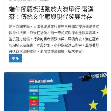
端午節慶祝活動於大澳舉行 甯漢
豪：傳統文化應與現代發展共存
是日為端午節，大澳傳統漁業行會在早晨開始按照傳統儀式
採青並接神，然後在楊侯古廟一帶的寶珠潭山邊採集青草，
置於龍舟前端。行會的長者將雞血與白酒混合後，灑在龍舟
的頭尾以及船身，以此辟邪。小神像被請出廟宇，並隨著龍
舟巡遊大澳的水道，期間焚燒金銀紙，祈求平安。
更多