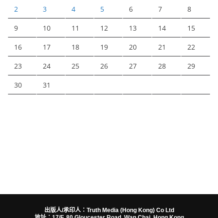
2
3
4
5
6
7
8
9
10
11
12
13
14
15
16
17
18
19
20
21
22
23
24
25
26
27
28
29
30
31
出版人/承印人：Truth Media (Hong Kong) Co Ltd
地址：17/F, 80 Gloucester Road, Wan Chai, Hong Kong