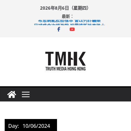
Skip
2026年8月6日（星期四）
to
最新：
content
希愈調亂胚胎樣本 警改列詐騙案
足球盛會次場激戰 祖雲達斯挫車路士
上半年純利大增七成 國泰：下半年油價續波動
上半年車禍奪六十三命 警方：下週起嚴打交通違例
巴士非禮女學生 六旬漢判囚四月
Day:
10/06/2024