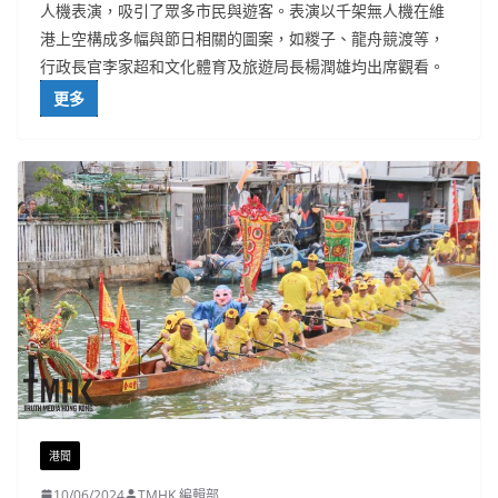
人機表演，吸引了眾多市民與遊客。表演以千架無人機在維
港上空構成多幅與節日相關的圖案，如糉子、龍舟競渡等，
行政長官李家超和文化體育及旅遊局長楊潤雄均出席觀看。
更多
港聞
10/06/2024
TMHK 編輯部