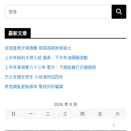
最新文章
足球盛會次場激戰 祖雲達斯挫車路士
上半年純利大增七成 國泰：下半年油價續波動
上半年車禍奪六十三命 警方：下週起嚴打交通違例
巴士非禮女學生 六旬漢判囚四月
希愈調亂胚胎樣本 警改列詐騙案
2026 年 8 月
日
一
二
三
四
五
六
1