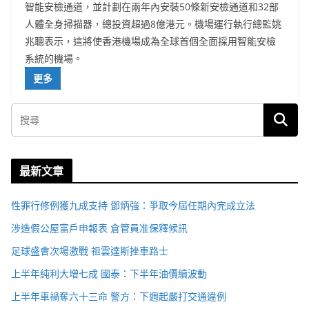
智能安檢通道，並計劃在兩年內安裝50條新安檢通道和32部
人體全身掃描器，總投資超過8億港元。機場運行執行總監姚
兆聰表示，這將使香港機場成為全球首個全面採用智能安檢
系統的機場。
更多
最新文章
性罪行修例獲九成支持 鄧炳強：爭取今屆任期內完成立法
涉造假公屋富戶申報表 倉管員准保釋候訊
足球盛會次場激戰 祖雲達斯挫車路士
上半年純利大增七成 國泰：下半年油價續波動
上半年車禍奪六十三命 警方：下週起嚴打交通違例