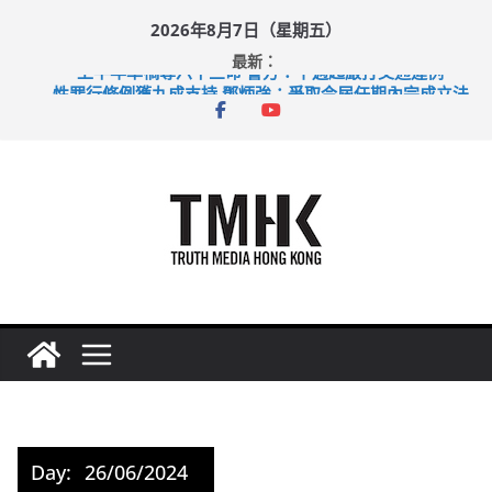
Skip
2026年8月7日（星期五）
to
最新：
content
上半年車禍奪六十三命 警方：下週起嚴打交通違例
性罪行修例獲九成支持 鄧炳強：爭取今屆任期內完成立法
涉造假公屋富戶申報表 倉管員准保釋候訊
足球盛會次場激戰 祖雲達斯挫車路士
上半年純利大增七成 國泰：下半年油價續波動
Day:
26/06/2024