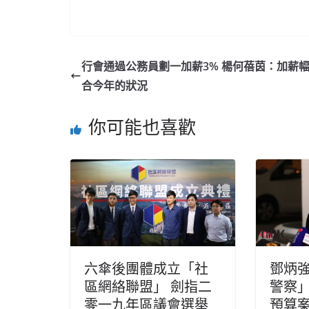
行會通過公務員劃一加薪3% 楊何蓓茵：加薪
合今年的狀況
你可能也喜歡
六傘後團體成立「社
鄧炳
區網絡聯盟」 劍指二
警察」
零一九年區議會選舉
預算