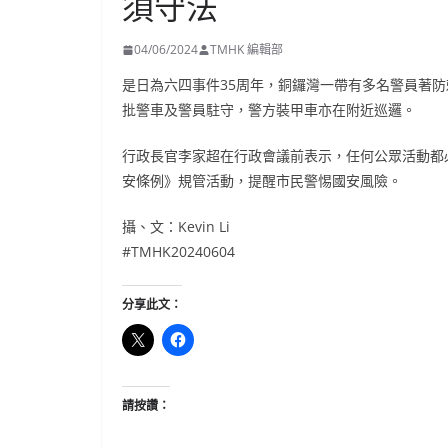
須守法
04/06/2024
TMHK 編輯部
是日為六四事件35周年，銅鑼灣一帶有多名警員著
批警車及警員駐守，警方裝甲車亦在附近巡邏。
行政長官李家超在行政會議前表示，任何公眾活動都
安條例》規管活動，提醒市民警惕國安風險。
攝、文：Kevin Li
#TMHK20240604
分享此文：
請按讚：