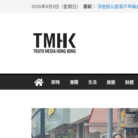
Skip
最新：
涉造假公屋富戶申報
2026年8月9日（星期日）
to
目標九月發表首個五
黃大仙上邨發生企圖
content
拜仁熱身賽挫維拉 
性罪行修例獲九成支
即時
港聞
生活
旅遊
財經