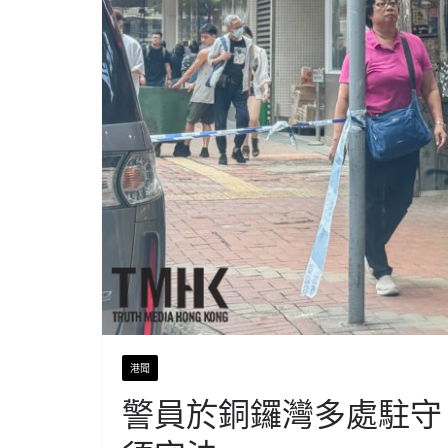
港聞
警員於銅鑼灣多處駐守