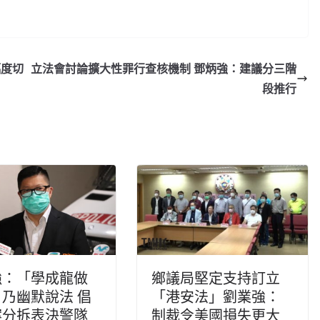
幅度切
立法會討論擴大性罪行查核機制 鄧炳強：建議分三階
段推行
強：「學成龍做
鄉議局堅定支持訂立
乃幽默說法 倡
「港安法」劉業強：
案分拆表決警隊
制裁令美國損失更大