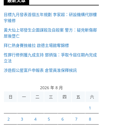
最新文章
目標九月發表首個五年規劃 李家超：研設機構代辦樓
宇維修
黃大仙上邨發生企圖謀殺及自殺案 警方：疑兇斬傷鄰
居後墮亡
拜仁熱身賽挫維拉 啟德主場館奪錦標
性罪行修例獲九成支持 鄧炳強：爭取今屆任期內完成
立法
涉造假公屋富戶申報表 倉管員准保釋候訊
2026 年 8 月
日
一
二
三
四
五
六
1
2
3
4
5
6
7
8