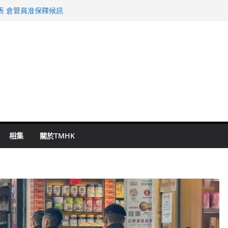
表 倉管員准保釋候訊
年規劃 李家超：研設機構代辦樓宇維修
謀殺及自殺案 警方：疑兇斬傷鄰居後墮亡
啟德主場館奪錦標
持 鄧炳強：爭取今屆任期內完成立法
相集
關於TMHK