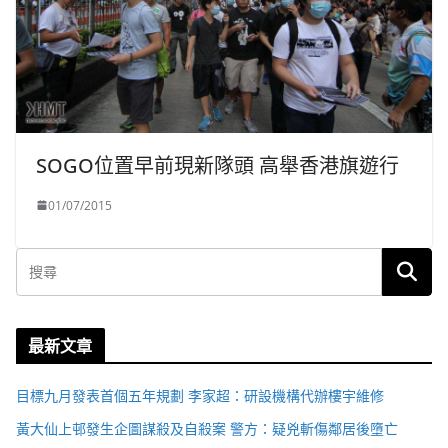
SOGO位置早前現新隊頭 高舉香港旗遊行
01/07/2015
最新文章
目標九月發表首個五年規劃 李家超：研設機構代辦樓宇維修
黃大仙上邨發生企圖謀殺及自殺案 警方：疑兇斬傷鄰居後墮亡