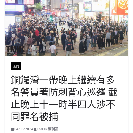
港聞
銅鑼灣一帶晚上繼續有多
名警員著防刺背心巡邏 截
止晚上十一時半四人涉不
同罪名被捕
04/06/2024
TMHK 編輯部