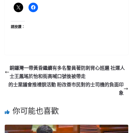
請按讚：
銅鑼灣一帶黃昏繼續有多名警員著防刺背心巡邏 社運人
士王鳳瑤於怡和街高喊口號後被帶走
的士業議會推禮貌活動 盼改善市民對的士司機的負面印
象
你可能也喜歡