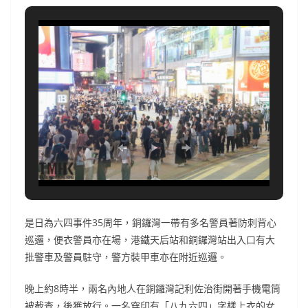
是日為六四事件35周年，銅鑼灣一帶有多名警員著防刺背心
巡邏，便衣警員亦在場，港鐵天后站和銅鑼灣站出入口有大
批警車及警員駐守，警方裝甲車亦在附近巡邏。
晚上約8時半，兩名內地人在銅鑼灣記利佐治街開著手機電筒
被截查，後獲放行。一名穿印有「八九六四」字樣上衣的女