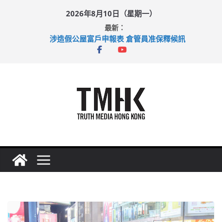
Skip
2026年8月10日（星期一）
to
最新：
content
涉造假公屋富戶申報表 倉管員准保釋候訊
目標九月發表首個五年規劃 李家超：研設機構代辦樓宇維修
黃大仙上邨發生企圖謀殺及自殺案 警方：疑兇斬傷鄰居後墮亡
拜仁熱身賽挫維拉 啟德主場館奪錦標
性罪行修例獲九成支持 鄧炳強：爭取今屆任期內完成立法