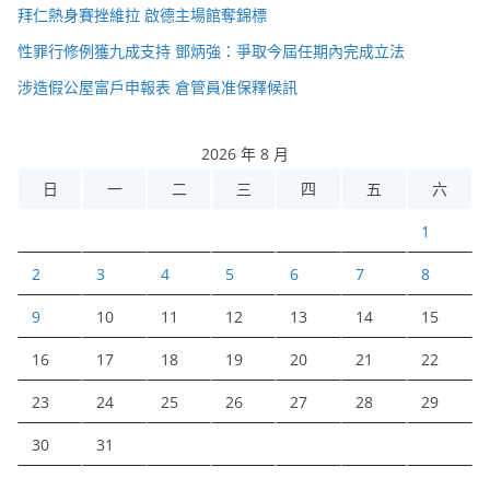
拜仁熱身賽挫維拉 啟德主場館奪錦標
性罪行修例獲九成支持 鄧炳強：爭取今屆任期內完成立法
涉造假公屋富戶申報表 倉管員准保釋候訊
2026 年 8 月
日
一
二
三
四
五
六
1
2
3
4
5
6
7
8
9
10
11
12
13
14
15
16
17
18
19
20
21
22
23
24
25
26
27
28
29
30
31