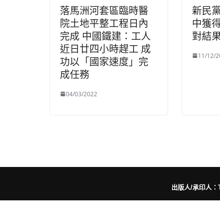
落馬洲河套區臨時醫
新民
院土地平整工程日內
中獲得
完成 中國鐵建：工人
對結
近日廿四小時趕工 成
11/12/2
功以「國家速度」完
成任務
04/03/2022
出版人/承印人：Trut