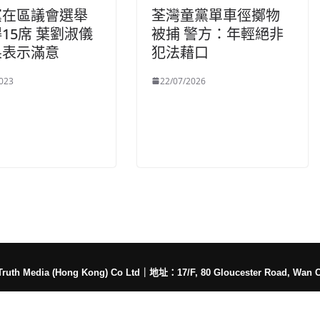
黨在區議會選舉
荃灣童黨單車徑擲物
15席 葉劉淑儀
被捕 警方：年輕絕非
果表示滿意
犯法藉口
023
22/07/2026
h Media (Hong Kong) Co Ltd
｜
地址：17/F, 80 Gloucester Road, Wan 