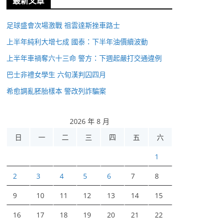
最新文章
足球盛會次場激戰 祖雲達斯挫車路士
上半年純利大增七成 國泰：下半年油價續波動
上半年車禍奪六十三命 警方：下週起嚴打交通違例
巴士非禮女學生 六旬漢判囚四月
希愈調亂胚胎樣本 警改列詐騙案
2026 年 8 月
日
一
二
三
四
五
六
1
2
3
4
5
6
7
8
9
10
11
12
13
14
15
16
17
18
19
20
21
22