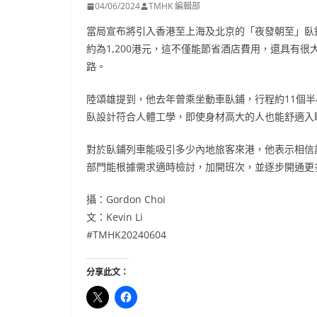
04/06/2024
TMHK 編輯部
當局宣布將引入香港至上海及北京的「夜發朝至」臥
約為1,200港元，這不僅能節省酒店費用，還具有
路。
陸頌雄提到，他去年曾乘坐動車臥鋪，行程約11個半
臥設計符合人體工學，即使身材高大的人也能舒適入
對於臥鋪列車能吸引多少內地旅客來港，他表示相信
部門能根據需求適時檢討，加開班次，並逐步開通更
攝：Gordon Choi
文：Kevin Li
#TMHK20240604
分享此文：