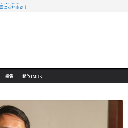
警改列詐騙案
祖雲達斯挫車路士
 國泰：下半年油價續波動
命 警方：下週起嚴打交通違例
旬漢判囚四月
相集
關於TMHK