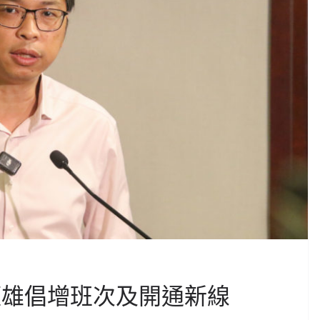
頌雄倡增班次及開通新線