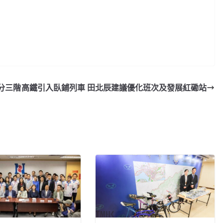
分三階
高鐵引入臥鋪列車 田北辰建議優化班次及發展紅磡站