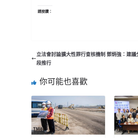
請按讚：
立法會討論擴大性罪行查核機制 鄧炳強：建議
段推行
你可能也喜歡