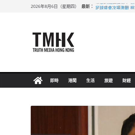
Skip
希愈調亂胚胎樣本 
最新：
2026年8月6日（星期四）
to
足球盛會次場激戰 
上半年純利大增七成
content
上半年車禍奪六十三
巴士非禮女學生 六
即時
港聞
生活
旅遊
財經