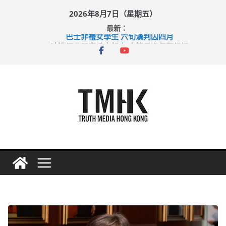
Skip
2026年8月7日（星期五）
to
最新：
content
巴士非禮女學生 六旬漢判囚四月
涉造假公屋富戶申報表 倉管員准保釋候訊
足球盛會次場激戰 祖雲達斯挫車路士
上半年純利大增七成 國泰：下半年油價續波動
上半年車禍奪六十三命 警方：下週起嚴打交通違例