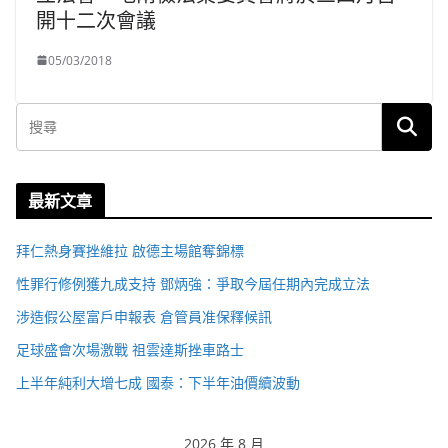
開十二次會議
05/03/2018
最新文章
拜仁熱身賽挫維拉 啟德主場館奪錦標
性罪行修例獲九成支持 鄧炳強：爭取今屆任期內完成立法
涉造假公屋富戶申報表 倉管員准保釋候訊
足球盛會次場激戰 祖雲達斯挫車路士
上半年純利大增七成 國泰：下半年油價續波動
2026 年 8 月