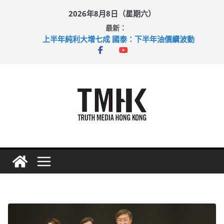
Skip
2026年8月8日（星期六）
to
最新：
content
上半年純利大增七成 國泰：下半年油價續波動
拜仁熱身賽挫維拉 啟德主場館奪錦標
性罪行修例獲九成支持 鄧炳強：爭取今屆任期內完成立法
涉造假公屋富戶申報表 倉管員准保釋候訊
足球盛會次場激戰 祖雲達斯挫車路士