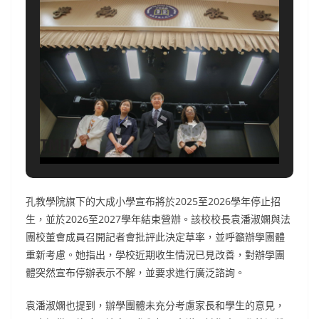
孔教學院旗下的大成小學宣布將於2025至2026學年停止招
生，並於2026至2027學年結束營辦。該校校長袁潘淑嫻與法
團校董會成員召開記者會批評此決定草率，並呼籲辦學團體
重新考慮。她指出，學校近期收生情況已見改善，對辦學團
體突然宣布停辦表示不解，並要求進行廣泛諮詢。
袁潘淑嫻也提到，辦學團體未充分考慮家長和學生的意見，