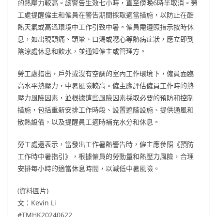
的熱壓力較高。該警告生效七小時，直至傍晚6時半取消。勞
工處提醒僱主和僱員在警告期間採取適當措施，以防止在酷
熱天氣或高溫環境中工作引致中暑。僱員需遵照指示按時休
息，如出現頭痛、頭暈、口渴或噁心等熱病症狀，應立即到
陰涼處休息和飲水，並通知僱主或管理方。
勞工處指出，戶外或沒有空調的室內工作環境下，僱員面臨
高水平熱壓力，中暑風險較高。僱主應評估僱員工作時的熱
壓力風險因素，並根據這些風險因素採取必要的預防和控制
措施，包括重新安排工作時段、設置遮蔭設施、提供通風和
散熱設備，以及提醒員工適時補充水分和休息。
勞工處還表示，當發出工作暑熱警告時，僱主應參照《預防
工作時中暑指引》，根據僱員的勞動量和熱壓力風險，合理
安排每小時的適當休息時間，以減低中暑風險。
(資料圖片)
文：Kevin Li
#TMHK20240622