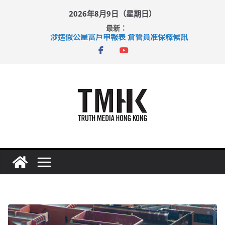
Skip
2026年8月9日（星期日）
to
最新：
content
涉造假公屋富戶申報表 倉管員准保釋候訊
目標九月發表首個五年規劃 李家超：研設機構代辦樓宇維修
黃大仙上邨發生企圖謀殺及自殺案 警方：疑兇斬傷鄰居後墮亡
拜仁熱身賽挫維拉 啟德主場館奪錦標
性罪行修例獲九成支持 鄧炳強：爭取今屆任期內完成立法