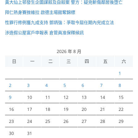
黃大仙上邨發生企圖謀殺及自殺案 警方：疑兇斬傷鄰居後墮亡
拜仁熱身賽挫維拉 啟德主場館奪錦標
性罪行修例獲九成支持 鄧炳強：爭取今屆任期內完成立法
涉造假公屋富戶申報表 倉管員准保釋候訊
2026 年 8 月
日
一
二
三
四
五
六
1
2
3
4
5
6
7
8
9
10
11
12
13
14
15
16
17
18
19
20
21
22
23
24
25
26
27
28
29
30
31