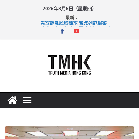
Skip
2026年8月6日（星期四）
to
最新：
content
希愈調亂胚胎樣本 警改列詐騙案
足球盛會次場激戰 祖雲達斯挫車路士
上半年純利大增七成 國泰：下半年油價續波動
上半年車禍奪六十三命 警方：下週起嚴打交通違例
巴士非禮女學生 六旬漢判囚四月