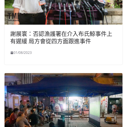
謝展寰：否認漁護署在介入布氏鯨事件上
有遲緩 局方會從四方面跟進事件
01/08/2023