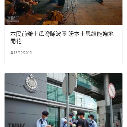
本民前辦土瓜灣睇波團 盼本土思維能遍地
開花
13/10/2015