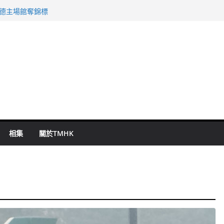
 國泰：下半年油價續波動
啟德主場館奪錦標
持 鄧炳強：爭取今屆任期內完成立法
表 倉管員准保釋候訊
祖雲達斯挫車路士
相集
關於TMHK