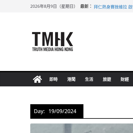
Skip
上半年純利大增七成
最新：
2026年8月9日（星期日）
拜仁熱身賽挫維拉 
to
性罪行修例獲九成支
content
涉造假公屋富戶申報
足球盛會次場激戰 
即時
港聞
生活
旅遊
財經
Day:
19/09/2024