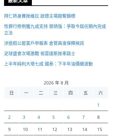
最新文章
拜仁熱身賽挫維拉 啟德主場館奪錦標
性罪行修例獲九成支持 鄧炳強：爭取今屆任期內完成
立法
涉造假公屋富戶申報表 倉管員准保釋候訊
足球盛會次場激戰 祖雲達斯挫車路士
上半年純利大增七成 國泰：下半年油價續波動
2026 年 8 月
日
一
二
三
四
五
六
1
2
3
4
5
6
7
8
9
10
11
12
13
14
15