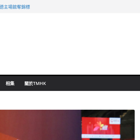
 國泰：下半年油價續波動
啟德主場館奪錦標
持 鄧炳強：爭取今屆任期內完成立法
表 倉管員准保釋候訊
祖雲達斯挫車路士
相集
關於TMHK