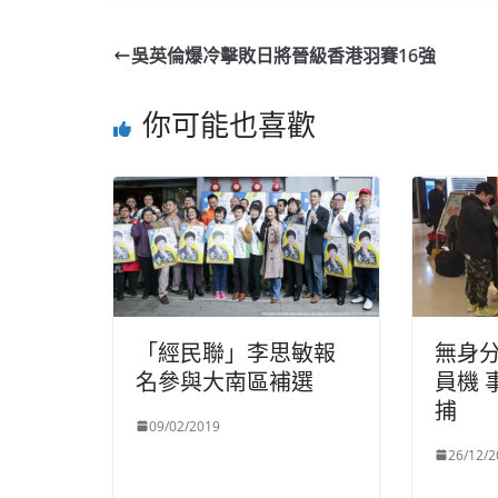
吳英倫爆冷擊敗日將晉級香港羽賽16強
你可能也喜歡
「經民聯」李思敏報
無身
名參與大南區補選
員機 
捕
09/02/2019
26/12/2