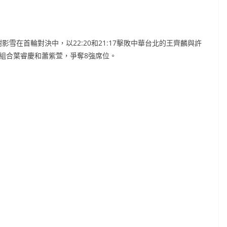
雪在首輪對決中，以22:20和21:17擊敗中華台北的王齊麟與許
組合葉睿慶和蕭紫萱，爭奪8強席位。