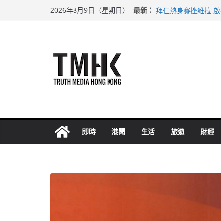
Skip
上半年純利大增七成
最新：
2026年8月9日（星期日）
拜仁熱身賽挫維拉 
to
性罪行修例獲九成支
content
涉造假公屋富戶申報
足球盛會次場激戰 
即時
港聞
生活
旅遊
財經