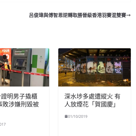
呂俊瑋與傅智恩逆轉取勝晉級香港羽賽混雙賽
分證明男子撬櫃
深水埗多處遭縱火 有
事敗涉嫌刑毀被
人放煙花「賀國慶」
01/10/2019
017