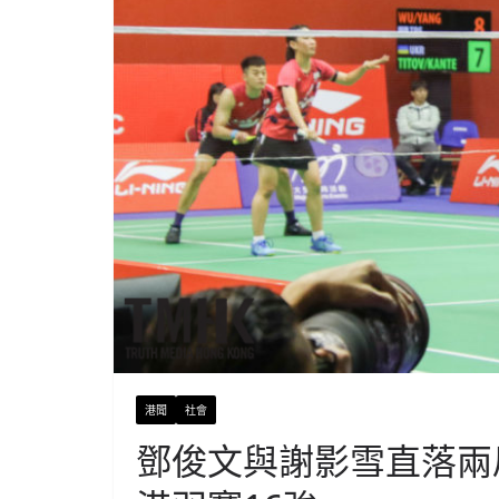
港聞
社會
鄧俊文與謝影雪直落兩