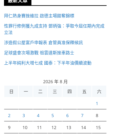
最新文章
拜仁熱身賽挫維拉 啟德主場館奪錦標
性罪行修例獲九成支持 鄧炳強：爭取今屆任期內完成
立法
涉造假公屋富戶申報表 倉管員准保釋候訊
足球盛會次場激戰 祖雲達斯挫車路士
上半年純利大增七成 國泰：下半年油價續波動
2026 年 8 月
日
一
二
三
四
五
六
1
2
3
4
5
6
7
8
9
10
11
12
13
14
15