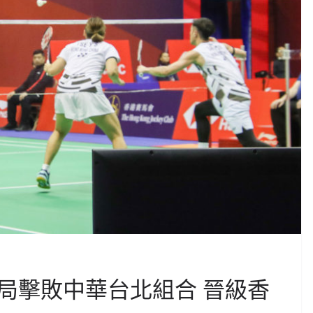
局擊敗中華台北組合 晉級香