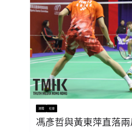
港聞
社會
馮彥哲與黃東萍直落兩