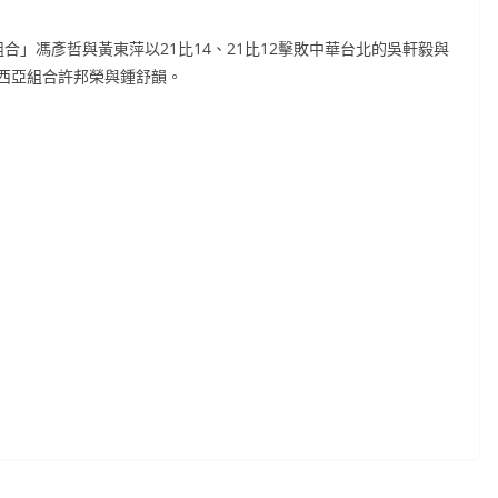
」馮彥哲與黃東萍以21比14、21比12擊敗中華台北的吳軒毅與
西亞組合許邦榮與鍾舒韻。