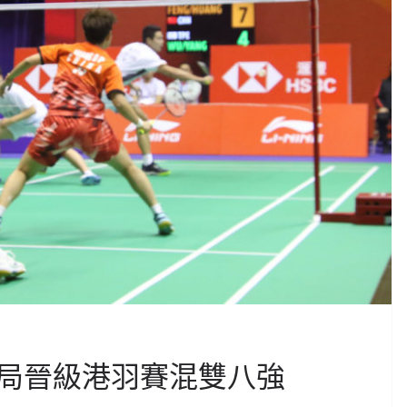
局晉級港羽賽混雙八強