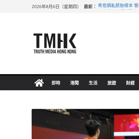
Skip
最新：
希愈調亂胚胎樣本 
2026年8月6日（星期四）
to
足球盛會次場激戰 
上半年純利大增七成
content
上半年車禍奪六十三
巴士非禮女學生 六
即時
港聞
生活
旅遊
財經