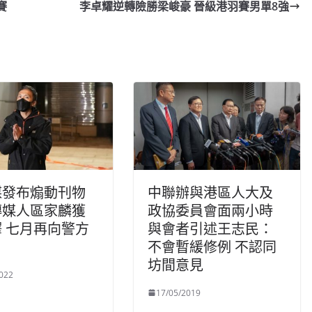
賽
李卓耀逆轉險勝梁峻豪 晉級港羽賽男單8強
謀發布煽動刊物
中聯辦與港區人大及
傳媒人區家麟獲
政協委員會面兩小時
 七月再向警方
與會者引述王志民：
不會暫緩修例 不認同
坊間意見
022
17/05/2019