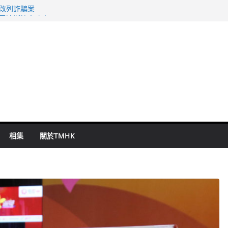
警改列詐騙案
祖雲達斯挫車路士
 國泰：下半年油價續波動
命 警方：下週起嚴打交通違例
旬漢判囚四月
相集
關於TMHK