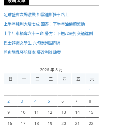
最新文章
足球盛會次場激戰 祖雲達斯挫車路士
上半年純利大增七成 國泰：下半年油價續波動
上半年車禍奪六十三命 警方：下週起嚴打交通違例
巴士非禮女學生 六旬漢判囚四月
希愈調亂胚胎樣本 警改列詐騙案
2026 年 8 月
日
一
二
三
四
五
六
1
2
3
4
5
6
7
8
9
10
11
12
13
14
15
16
17
18
19
20
21
22