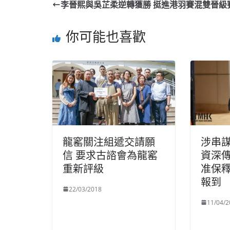
李晉熙與吳芷柔逆轉獲勝 挺進港羽賽混雙晉級
你可能也喜歡
龍窰關注組遞交請願
涉串
信 要求古諮會為龍窰
資深
重新評級
准保釋
報到
22/03/2018
11/04/2