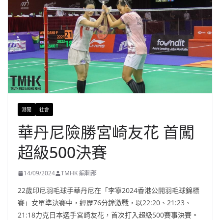
港聞
社會
華丹尼險勝宮崎友花 首闖
超級500決賽
14/09/2024
TMHK 編輯部
22歲印尼羽毛球手華丹尼在「李寧2024香港公開羽毛球錦標
賽」女單準決賽中，經歷76分鐘激戰，以22:20、21:23、
21:18力克日本選手宮崎友花，首次打入超級500賽事決賽。