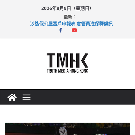
Skip
2026年8月9日（星期日）
to
最新：
content
涉造假公屋富戶申報表 倉管員准保釋候訊
目標九月發表首個五年規劃 李家超：研設機構代辦樓宇維修
黃大仙上邨發生企圖謀殺及自殺案 警方：疑兇斬傷鄰居後墮亡
拜仁熱身賽挫維拉 啟德主場館奪錦標
性罪行修例獲九成支持 鄧炳強：爭取今屆任期內完成立法