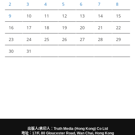
2
3
4
5
6
7
8
9
10
11
12
13
14
15
16
17
18
19
20
21
22
23
24
25
26
27
28
29
30
31
出版人/承印人：Truth Media (Hong Kong) Co Ltd
地址：17/F, 80 Gloucester Road, Wan Chai, Hong Kong