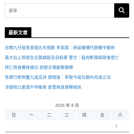
最新文章
目標九月發表首個五年規劃 李家超：研設機構代辦樓宇維修
黃大仙上邨發生企圖謀殺及自殺案 警方：疑兇斬傷鄰居後墮亡
拜仁熱身賽挫維拉 啟德主場館奪錦標
性罪行修例獲九成支持 鄧炳強：爭取今屆任期內完成立法
涉造假公屋富戶申報表 倉管員准保釋候訊
2026 年 8 月
日
一
二
三
四
五
六
1