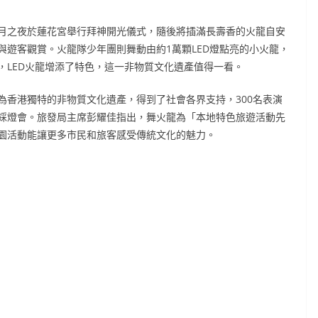
月之夜於蓮花宮舉行拜神開光儀式，隨後將插滿長壽香的火龍自安
遊客觀賞。火龍隊少年團則舞動由約1萬顆LED燈點亮的小火龍，
，LED火龍增添了特色，這一非物質文化遺產值得一看。
為香港獨特的非物質文化遺產，得到了社會各界支持，300名表演
綵燈會。旅發局主席彭耀佳指出，舞火龍為「本地特色旅遊活動先
園活動能讓更多市民和旅客感受傳統文化的魅力。