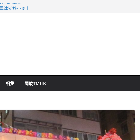
警改列詐騙案
祖雲達斯挫車路士
 國泰：下半年油價續波動
命 警方：下週起嚴打交通違例
旬漢判囚四月
相集
關於TMHK