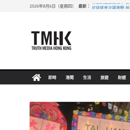
Skip
最新：
希愈調亂胚胎樣本 
2026年8月6日（星期四）
to
足球盛會次場激戰 
上半年純利大增七成
content
上半年車禍奪六十三
巴士非禮女學生 六
即時
港聞
生活
旅遊
財經