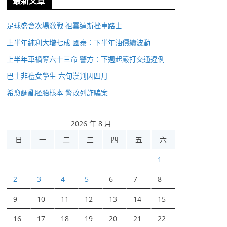
最新文章
足球盛會次場激戰 祖雲達斯挫車路士
上半年純利大增七成 國泰：下半年油價續波動
上半年車禍奪六十三命 警方：下週起嚴打交通違例
巴士非禮女學生 六旬漢判囚四月
希愈調亂胚胎樣本 警改列詐騙案
2026 年 8 月
日
一
二
三
四
五
六
1
2
3
4
5
6
7
8
9
10
11
12
13
14
15
16
17
18
19
20
21
22