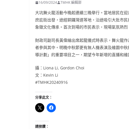
16/09/2024
TMHK 編輯部
大坑舞火龍活動今晚起連續三晚舉行。當地居民在迎
庶庇街出發，途經銅鑼灣道等地，沿途吸引大批市民與
象徵文化傳承。首次到場的市民表示，現場氣氛熱烈
財政司副司長黃偉綸出席起龍儀式時表示，舞火龍作
者參與其中。明晚中秋節更有無人機表演及維園中秋
導計劃」的重要項目之一，期望今年新增的直播和維
攝：Liona Li, Gordon Choi
文：Kevin Li
#TMHK20240916
分享此文：
請按讚：