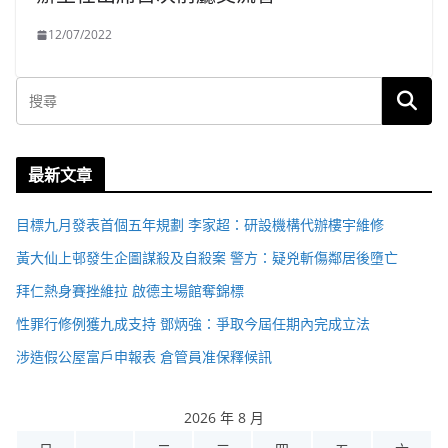
12/07/2022
最新文章
目標九月發表首個五年規劃 李家超：研設機構代辦樓宇維修
黃大仙上邨發生企圖謀殺及自殺案 警方：疑兇斬傷鄰居後墮亡
拜仁熱身賽挫維拉 啟德主場館奪錦標
性罪行修例獲九成支持 鄧炳強：爭取今屆任期內完成立法
涉造假公屋富戶申報表 倉管員准保釋候訊
2026 年 8 月