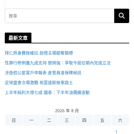
最新文章
拜仁熱身賽挫維拉 啟德主場館奪錦標
性罪行修例獲九成支持 鄧炳強：爭取今屆任期內完成立法
涉造假公屋富戶申報表 倉管員准保釋候訊
足球盛會次場激戰 祖雲達斯挫車路士
上半年純利大增七成 國泰：下半年油價續波動
2026 年 8 月
日
一
二
三
四
五
六
1