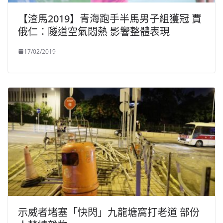
【渣馬2019】青海跑手半馬男子組獲冠 賈
俄仁：隧道空氣悶熱 影響整體表現
17/02/2019
示威者堵塞「快閃」九龍塘窩打老道 部份