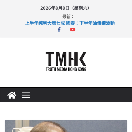
Skip
2026年8月8日（星期六）
to
最新：
content
上半年純利大增七成 國泰：下半年油價續波動
拜仁熱身賽挫維拉 啟德主場館奪錦標
性罪行修例獲九成支持 鄧炳強：爭取今屆任期內完成立法
涉造假公屋富戶申報表 倉管員准保釋候訊
足球盛會次場激戰 祖雲達斯挫車路士