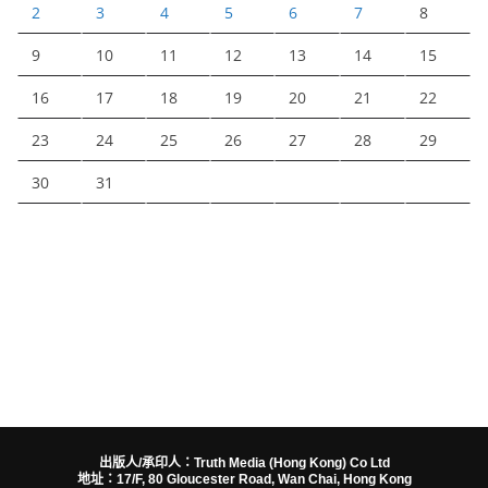
2
3
4
5
6
7
8
9
10
11
12
13
14
15
16
17
18
19
20
21
22
23
24
25
26
27
28
29
30
31
出版人/承印人：Truth Media (Hong Kong) Co Ltd
地址：17/F, 80 Gloucester Road, Wan Chai, Hong Kong