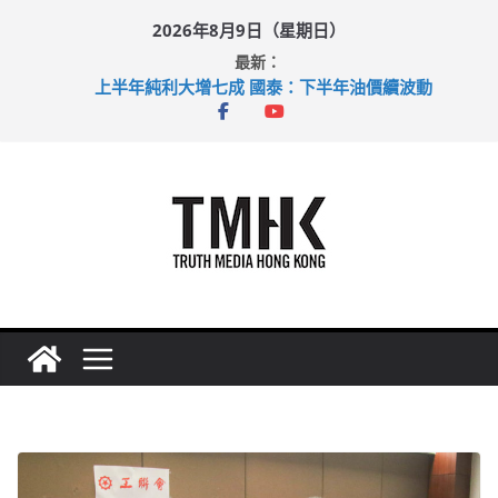
Skip
2026年8月9日（星期日）
to
最新：
content
上半年純利大增七成 國泰：下半年油價續波動
拜仁熱身賽挫維拉 啟德主場館奪錦標
性罪行修例獲九成支持 鄧炳強：爭取今屆任期內完成立法
涉造假公屋富戶申報表 倉管員准保釋候訊
足球盛會次場激戰 祖雲達斯挫車路士