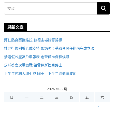
最新文章
拜仁熱身賽挫維拉 啟德主場館奪錦標
性罪行修例獲九成支持 鄧炳強：爭取今屆任期內完成立法
涉造假公屋富戶申報表 倉管員准保釋候訊
足球盛會次場激戰 祖雲達斯挫車路士
上半年純利大增七成 國泰：下半年油價續波動
2026 年 8 月
日
一
二
三
四
五
六
1