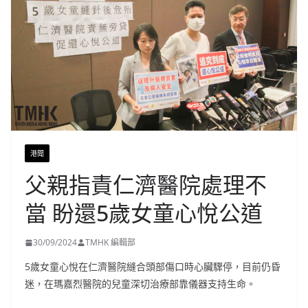
港聞
父親指責仁濟醫院處理不
當 盼還5歲女童心悅公道
30/09/2024
TMHK 編輯部
5歲女童心悅在仁濟醫院縫合頭部傷口時心臟驟停，目前仍昏
迷，在瑪嘉烈醫院的兒童深切治療部靠儀器支持生命。