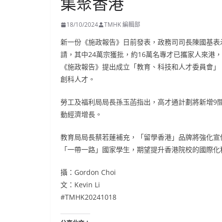
集聚香港
18/10/2024
TMHK 編輯部
新一份《施政報告》日前發表，政務司司長陳國基表
請，其中24萬宗獲批，約16萬名專才已攜家人來港，超
《施政報告》提出成立「教育、科技和人才委員會」
創科人才。
勞工及福利局局長孫玉菡指出，高才通計劃將新增9
動經濟增長。
教育局局長蔡若蓮補充，「留學香港」品牌將強化宣
「一帶一路」國家學生，期望提升香港院校的國際化
攝：Gordon Choi
文：Kevin Li
#TMHK20241018