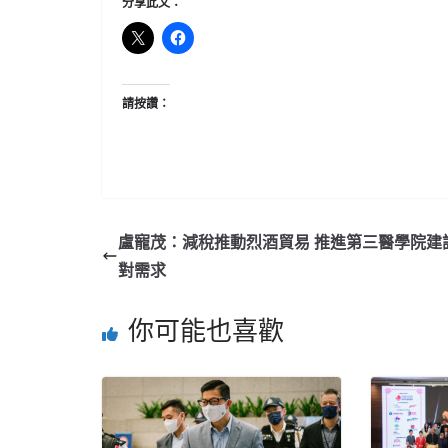
分享此文：
請按讚：
盧寵茂：減稅推動烈酒貿易 推進第三醫學院建
對需求
你可能也喜歡