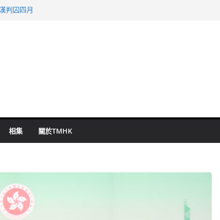
旬漢判囚四月
表 倉管員准保釋候訊
祖雲達斯挫車路士
 國泰：下半年油價續波動
命 警方：下週起嚴打交通違例
相集
關於TMHK