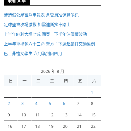
最新文章
涉造假公屋富戶申報表 倉管員准保釋候訊
足球盛會次場激戰 祖雲達斯挫車路士
上半年純利大增七成 國泰：下半年油價續波動
上半年車禍奪六十三命 警方：下週起嚴打交通違例
巴士非禮女學生 六旬漢判囚四月
2026 年 8 月
日
一
二
三
四
五
六
1
2
3
4
5
6
7
8
9
10
11
12
13
14
15
16
17
18
19
20
21
22