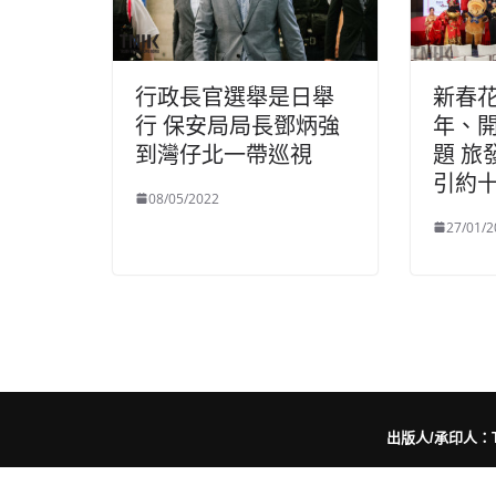
行政長官選舉是日舉
新春
行 保安局局長鄧炳強
年、
到灣仔北一帶巡視
題 旅
引約
08/05/2022
27/01/2
出版人/承印人：Trut