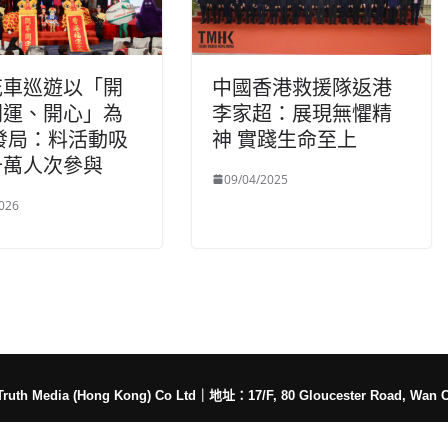
花車巡遊以「開
中國香港救援隊返港
開運、開心」為
李家超：展現無懼精
發局：料活動吸
神 實踐生命至上
十萬人次參與
09/04/2025
026
h Media (Hong Kong) Co Ltd
｜
地址：17/F, 80 Gloucester Road, Wan 