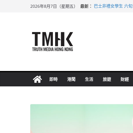
Skip
最新：
巴士非禮女學生 六
2026年8月7日（星期五）
to
涉造假公屋富戶申報
足球盛會次場激戰 
content
上半年純利大增七成
上半年車禍奪六十三
即時
港聞
生活
旅遊
財經