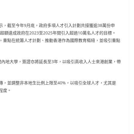
示，截至今年9月底，政府多項人才引入計劃共接獲逾38萬份申
額達成政府在2023至2025年間引入超過10萬名人才的目標。
，重點在統籌人才計劃、推動香港作為國際教育樞紐，並吸引重點
間內地大學，簽證亦將延長至3年，以吸引高收入人士來港創業，帶
傳，並調整非本地生比例上限至40%，以吸引全球人才，尤其是
程度。