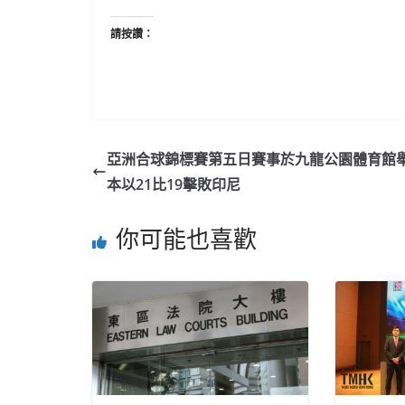
請按讚：
亞洲合球錦標賽第五日賽事於九龍公園體育館舉
本以21比19擊敗印尼
你可能也喜歡