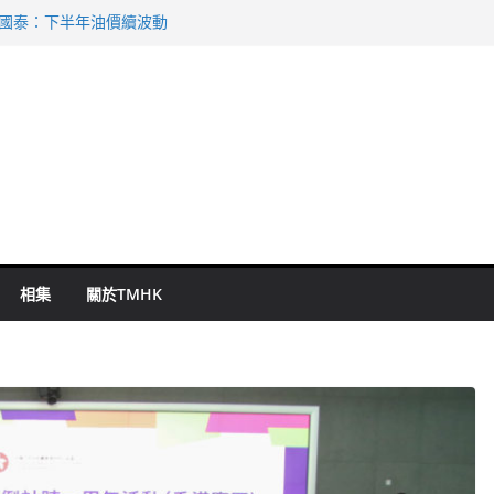
 國泰：下半年油價續波動
啟德主場館奪錦標
持 鄧炳強：爭取今屆任期內完成立法
表 倉管員准保釋候訊
祖雲達斯挫車路士
相集
關於TMHK