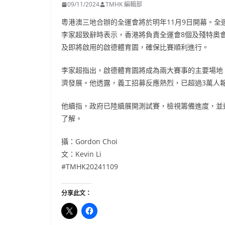
09/11/2024
TMHK 編輯部
粵港澳三地合辦的全運會將於明年11月9日開幕。
李家超致辭時表示，香港將負責全運會8個及殘特奧
及即將啟用的啟德體育園，確保比賽順利進行。
李家超指出，啟德體育園將成為兩大賽事的主要場地
濟發展。他透露，義工招募反應熱烈，已超過3萬人
他續指，政府已陸續展開測試賽，檢視籌備進度，並
了解。
攝：Gordon Choi
文：Kevin Li
#TMHK20241109
分享此文：