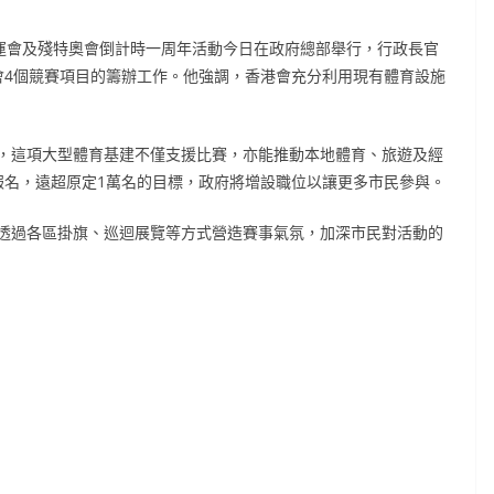
全運會及殘特奧會倒計時一周年活動今日在政府總部舉行，行政長官
會4個競賽項目的籌辦工作。他強調，香港會充分利用現有體育設施
，這項大型體育基建不僅支援比賽，亦能推動本地體育、旅遊及經
報名，遠超原定1萬名的目標，政府將增設職位以讓更多市民參與。
透過各區掛旗、巡迴展覽等方式營造賽事氣氛，加深市民對活動的