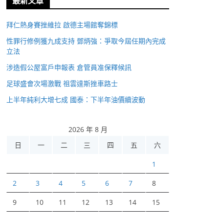
最新文章
拜仁熱身賽挫維拉 啟德主場館奪錦標
性罪行修例獲九成支持 鄧炳強：爭取今屆任期內完成
立法
涉造假公屋富戶申報表 倉管員准保釋候訊
足球盛會次場激戰 祖雲達斯挫車路士
上半年純利大增七成 國泰：下半年油價續波動
2026 年 8 月
日
一
二
三
四
五
六
1
2
3
4
5
6
7
8
9
10
11
12
13
14
15