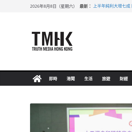
Skip
最新：
上半年純利大增七成
2026年8月8日（星期六）
to
拜仁熱身賽挫維拉 
性罪行修例獲九成支
content
涉造假公屋富戶申報
足球盛會次場激戰 
即時
港聞
生活
旅遊
財經