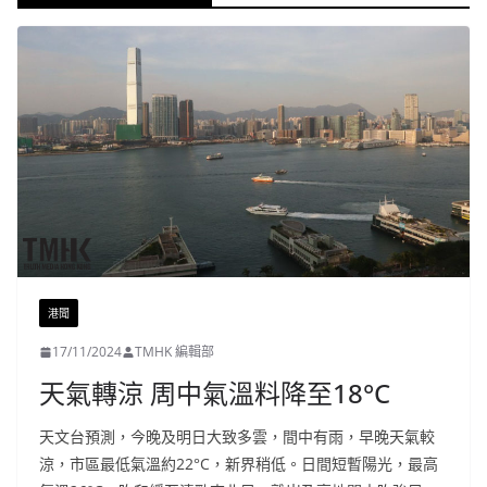
港聞
17/11/2024
TMHK 編輯部
天氣轉涼 周中氣溫料降至18°C
天文台預測，今晚及明日大致多雲，間中有雨，早晚天氣較
涼，市區最低氣溫約22°C，新界稍低。日間短暫陽光，最高