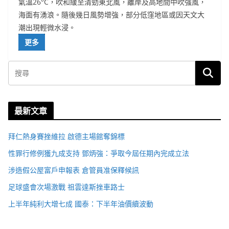
氣溫26°C，吹和緩至清勁東北風，離岸及高地間中吹強風，
海面有湧浪。隨後幾日風勢增強，部分低窪地區或因天文大
潮出現輕微水浸。
更多
最新文章
拜仁熱身賽挫維拉 啟德主場館奪錦標
性罪行修例獲九成支持 鄧炳強：爭取今屆任期內完成立法
涉造假公屋富戶申報表 倉管員准保釋候訊
足球盛會次場激戰 祖雲達斯挫車路士
上半年純利大增七成 國泰：下半年油價續波動