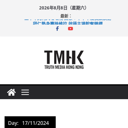
Skip
2026年8月8日（星期六）
to
最新：
content
上半年純利大增七成 國泰：下半年油價續波動
拜仁熱身賽挫維拉 啟德主場館奪錦標
性罪行修例獲九成支持 鄧炳強：爭取今屆任期內完成立法
涉造假公屋富戶申報表 倉管員准保釋候訊
足球盛會次場激戰 祖雲達斯挫車路士
Day:
17/11/2024