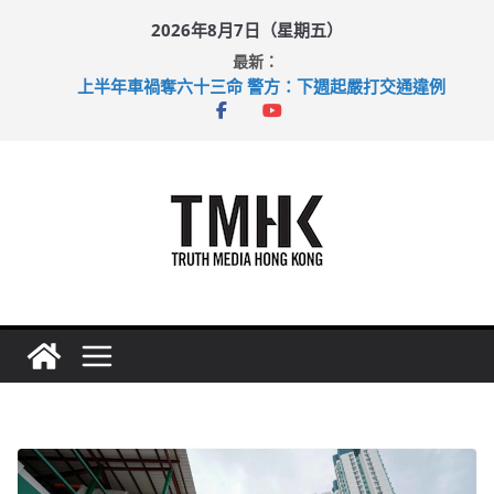
Skip
2026年8月7日（星期五）
to
最新：
content
上半年車禍奪六十三命 警方：下週起嚴打交通違例
性罪行修例獲九成支持 鄧炳強：爭取今屆任期內完成立法
涉造假公屋富戶申報表 倉管員准保釋候訊
足球盛會次場激戰 祖雲達斯挫車路士
上半年純利大增七成 國泰：下半年油價續波動