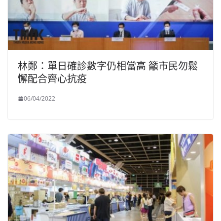
林鄭：單日確診數字仍相當高 籲市民勿鬆
懈配合齊心抗疫
06/04/2022