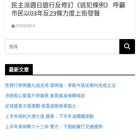
民主派週日遊行反修訂《逃犯條例》 呼籲
市民以03年反23條力度上街發聲
27/03/2019
最新文章
性罪行修例獲九成支持 鄧炳強：爭取今屆任期內完成立法
涉造假公屋富戶申報表 倉管員准保釋候訊
足球盛會次場激戰 祖雲達斯挫車路士
上半年純利大增七成 國泰：下半年油價續波動
上半年車禍奪六十三命 警方：下週起嚴打交通違例