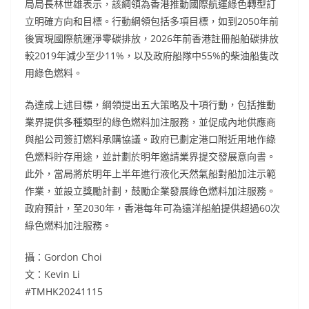
局局長林世雄表示，該綱領為香港推動國際航運綠色轉型訂
立明確方向和目標。行動綱領包括多項目標，如到2050年前
後實現國際航運淨零碳排放，2026年前香港註冊船舶碳排放
較2019年減少至少11%，以及政府船隊中55%的柴油船隻改
用綠色燃料。
為達成上述目標，綱領提出五大策略及十項行動，包括推動
業界提供多種類型的綠色燃料加注服務，並促成內地供應商
與船公司簽訂燃料承購協議。政府已劃定港口附近用地作綠
色燃料貯存用途，並計劃於明年邀請業界提交發展意向書。
此外，當局將於明年上半年進行液化天然氣船對船加注示範
作業，並設立獎勵計劃，鼓勵企業發展綠色燃料加注服務。
政府預計，至2030年，香港每年可為遠洋船舶提供超過60次
綠色燃料加注服務。
攝：Gordon Choi
文：Kevin Li
#TMHK20241115