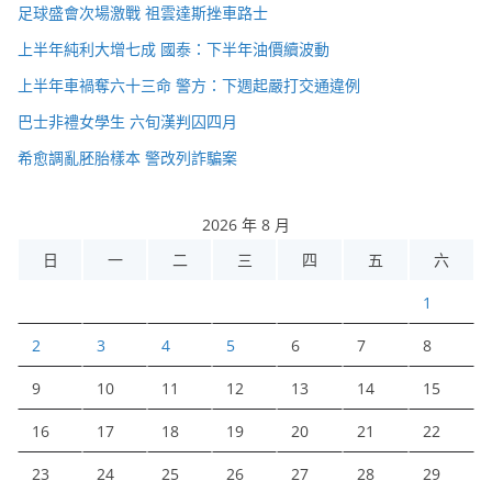
足球盛會次場激戰 祖雲達斯挫車路士
上半年純利大增七成 國泰：下半年油價續波動
上半年車禍奪六十三命 警方：下週起嚴打交通違例
巴士非禮女學生 六旬漢判囚四月
希愈調亂胚胎樣本 警改列詐騙案
2026 年 8 月
日
一
二
三
四
五
六
1
2
3
4
5
6
7
8
9
10
11
12
13
14
15
16
17
18
19
20
21
22
23
24
25
26
27
28
29