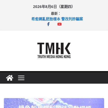
Skip
2026年8月6日（星期四）
to
最新：
content
希愈調亂胚胎樣本 警改列詐騙案
足球盛會次場激戰 祖雲達斯挫車路士
上半年純利大增七成 國泰：下半年油價續波動
上半年車禍奪六十三命 警方：下週起嚴打交通違例
巴士非禮女學生 六旬漢判囚四月