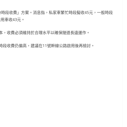
分時段收費」方案。消息指，私家車繁忙時段擬收45元，一般時段
商用車收43元。
本，收費必須維持於合理水平以確保隧道長遠運作。
時段收費仍偏高，建議在11號幹線公路啟用後再檢討。