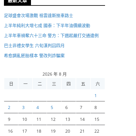
最新文章
足球盛會次場激戰 祖雲達斯挫車路士
上半年純利大增七成 國泰：下半年油價續波動
上半年車禍奪六十三命 警方：下週起嚴打交通違例
巴士非禮女學生 六旬漢判囚四月
希愈調亂胚胎樣本 警改列詐騙案
2026 年 8 月
日
一
二
三
四
五
六
1
2
3
4
5
6
7
8
9
10
11
12
13
14
15
16
17
18
19
20
21
22