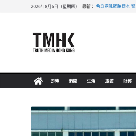
Skip
最新：
希愈調亂胚胎樣本 
2026年8月6日（星期四）
to
足球盛會次場激戰 
上半年純利大增七成
content
上半年車禍奪六十三
巴士非禮女學生 六
即時
港聞
生活
旅遊
財經