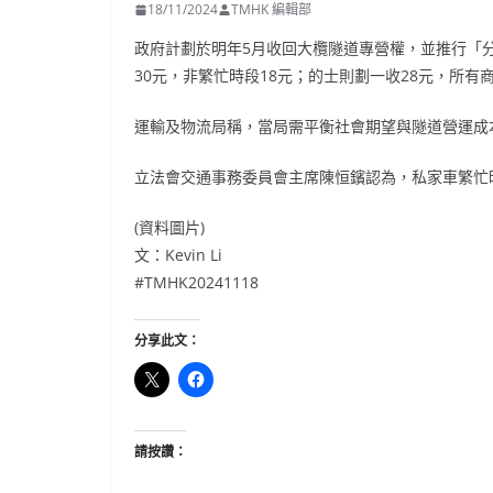
18/11/2024
TMHK 編輯部
政府計劃於明年5月收回大欖隧道專營權，並推行「
30元，非繁忙時段18元；的士則劃一收28元，所有
運輸及物流局稱，當局需平衡社會期望與隧道營運成
立法會交通事務委員會主席陳恒鑌認為，私家車繁忙
(資料圖片)
文：Kevin Li
#TMHK20241118
分享此文：
請按讚：