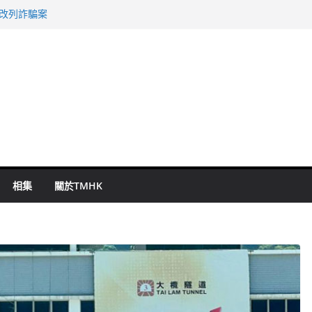
警改列詐騙案
祖雲達斯挫車路士
 國泰：下半年油價續波動
命 警方：下週起嚴打交通違例
旬漢判囚四月
相集
關於TMHK