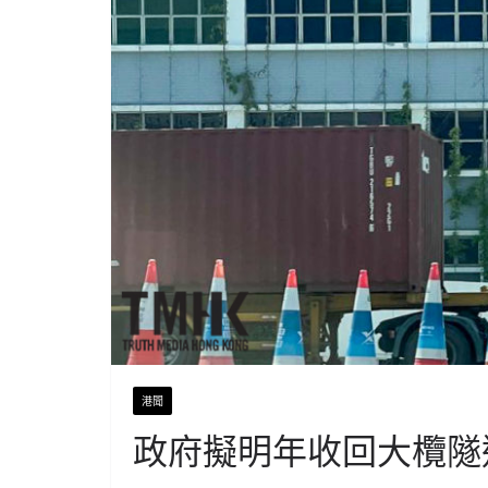
港聞
政府擬明年收回大欖隧