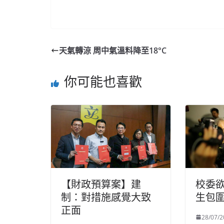
天氣轉涼 周中氣溫料降至18°C
你可能也喜歡
【財政預算案】建
校委欲
制：對措施感覺大致
生包
正面
28/07/2