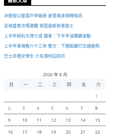
最新文章
涉造假公屋富戶申報表 倉管員准保釋候訊
足球盛會次場激戰 祖雲達斯挫車路士
上半年純利大增七成 國泰：下半年油價續波動
上半年車禍奪六十三命 警方：下週起嚴打交通違例
巴士非禮女學生 六旬漢判囚四月
2026 年 8 月
日
一
二
三
四
五
六
1
2
3
4
5
6
7
8
9
10
11
12
13
14
15
16
17
18
19
20
21
22