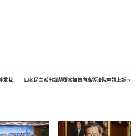
尊重裁
四名民主派串謀顛覆案被告向高等法院申請上訴