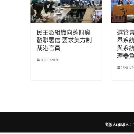
民主派組織向蓬佩奧
選管
發聯署信 要求美方制
舉系
裁港官員
與系
理器
10/03/2020
26/01/2
出版人/承印人：Trut