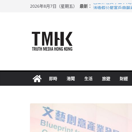
Skip
最新：
巴士非禮女學生 六
2026年8月7日（星期五）
to
涉造假公屋富戶申報
足球盛會次場激戰 
content
上半年純利大增七成
上半年車禍奪六十三
即時
港聞
生活
旅遊
財經