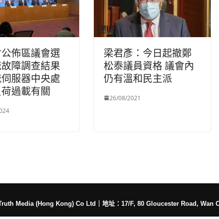
會公佈區議會選
梁君彥：今日起撤鄭
統故障調查結果
松泰議員資格 議會內
統伺服器中央處
仍有溫和民主派
負荷過載有關
26/08/2021
024
h Media (Hong Kong) Co Ltd
｜
地址：17/F, 80 Gloucester Road, Wan 