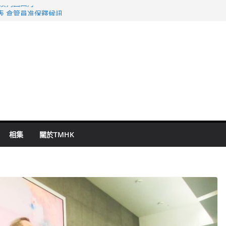
旬漢判囚四月
表 倉管員准保釋候訊
祖雲達斯挫車路士
 國泰：下半年油價續波動
命 警方：下週起嚴打交通違例
相集
關於TMHK