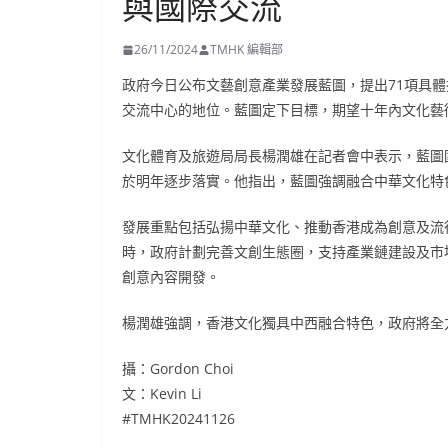
與國際交流
26/11/2024
TMHK 編輯部
政府今日公布文藝創意產業發展藍圖，提出71項具
交流中心的地位。藍圖定下目標，期望十年內文化藝術及
文化體育及旅遊局局長楊潤雄在記者會中表示，藍圖
於明年逐步落實。他指出，藍圖強調融合中華文化特
發展重點包括弘揚中華文化、推動香港成為創意及流
時，政府計劃完善文創生態圈，支持產業鏈建設及市
創意內容開發。
楊潤雄強調，香港文化獨具中西融合特色，政府將全
攝：Gordon Choi
文：Kevin Li
#TMHK20241126