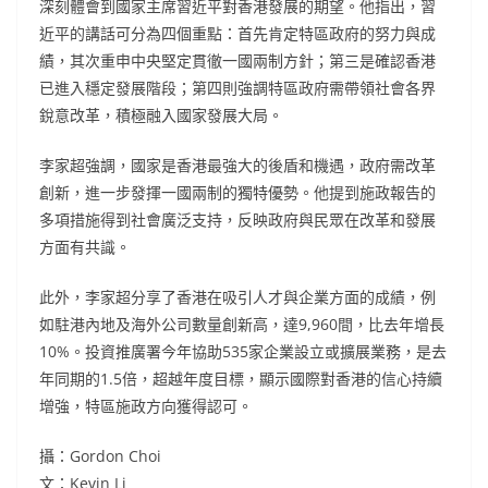
深刻體會到國家主席習近平對香港發展的期望。他指出，習
近平的講話可分為四個重點：首先肯定特區政府的努力與成
績，其次重申中央堅定貫徹一國兩制方針；第三是確認香港
已進入穩定發展階段；第四則強調特區政府需帶領社會各界
銳意改革，積極融入國家發展大局。
李家超強調，國家是香港最強大的後盾和機遇，政府需改革
創新，進一步發揮一國兩制的獨特優勢。他提到施政報告的
多項措施得到社會廣泛支持，反映政府與民眾在改革和發展
方面有共識。
此外，李家超分享了香港在吸引人才與企業方面的成績，例
如駐港內地及海外公司數量創新高，達9,960間，比去年增長
10%。投資推廣署今年協助535家企業設立或擴展業務，是去
年同期的1.5倍，超越年度目標，顯示國際對香港的信心持續
增強，特區施政方向獲得認可。
攝：Gordon Choi
文：Kevin Li