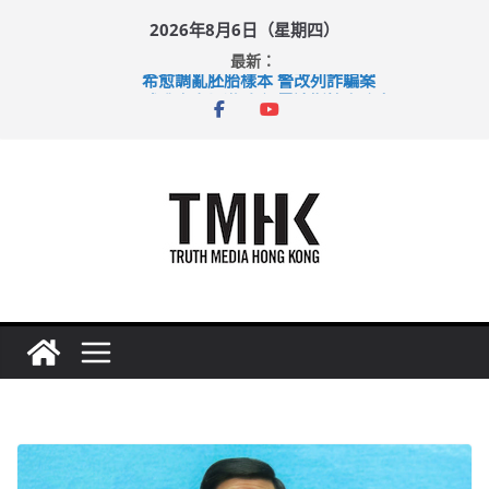
Skip
2026年8月6日（星期四）
to
最新：
content
希愈調亂胚胎樣本 警改列詐騙案
足球盛會次場激戰 祖雲達斯挫車路士
上半年純利大增七成 國泰：下半年油價續波動
上半年車禍奪六十三命 警方：下週起嚴打交通違例
巴士非禮女學生 六旬漢判囚四月