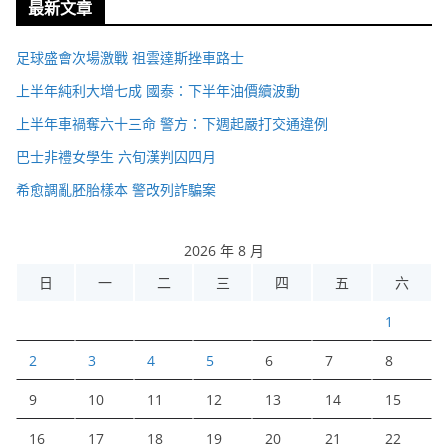
最新文章
足球盛會次場激戰 祖雲達斯挫車路士
上半年純利大增七成 國泰：下半年油價續波動
上半年車禍奪六十三命 警方：下週起嚴打交通違例
巴士非禮女學生 六旬漢判囚四月
希愈調亂胚胎樣本 警改列詐騙案
2026 年 8 月
日
一
二
三
四
五
六
1
2
3
4
5
6
7
8
9
10
11
12
13
14
15
16
17
18
19
20
21
22