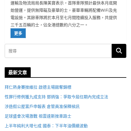
運輸及物流局局長陳美寶表示，首隊車隊預計最快本月底開
始營運，提供無障礙及豪華的士，豪華車輛將配備WiFi及充
電設施。其餘車隊將於本月至七月間陸續投入服務，共提供
三千五百輛的士，佔全港總數約六分之一。
更多
最新文章
拜仁熱身賽挫維拉 啟德主場館奪錦標
性罪行修例獲九成支持 鄧炳強：爭取今屆任期內完成立法
涉造假公屋富戶申報表 倉管員准保釋候訊
足球盛會次場激戰 祖雲達斯挫車路士
上半年純利大增七成 國泰：下半年油價續波動