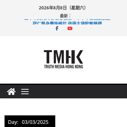
Skip
2026年8月8日（星期六）
to
最新：
content
上半年純利大增七成 國泰：下半年油價續波動
拜仁熱身賽挫維拉 啟德主場館奪錦標
性罪行修例獲九成支持 鄧炳強：爭取今屆任期內完成立法
涉造假公屋富戶申報表 倉管員准保釋候訊
足球盛會次場激戰 祖雲達斯挫車路士
Day:
03/03/2025