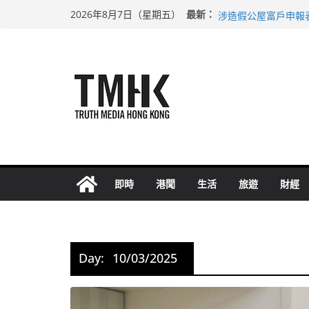
Skip
巴士非禮女學生 六
最新：
2026年8月7日（星期五）
涉造假公屋富戶申報
to
足球盛會次場激戰 
content
上半年純利大增七成
上半年車禍奪六十三
即時
港聞
生活
旅遊
財經
Day:
10/03/2025