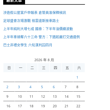
最新文章
涉造假公屋富戶申報表 倉管員准保釋候訊
足球盛會次場激戰 祖雲達斯挫車路士
上半年純利大增七成 國泰：下半年油價續波動
上半年車禍奪六十三命 警方：下週起嚴打交通違例
巴士非禮女學生 六旬漢判囚四月
2026 年 8 月
日
一
二
三
四
五
六
1
2
3
4
5
6
7
8
9
10
11
12
13
14
15
16
17
18
19
20
21
22