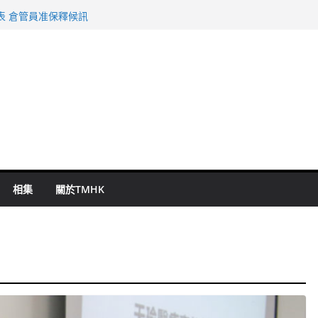
旬漢判囚四月
表 倉管員准保釋候訊
祖雲達斯挫車路士
 國泰：下半年油價續波動
命 警方：下週起嚴打交通違例
相集
關於TMHK