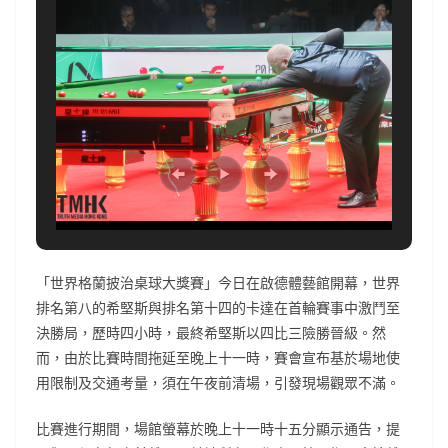
「世界格蘭披治桌球大獎賽」今日在啟德體藝館開幕，世界
排名第八的希堅斯與排名第十四的卡達在首輪賽事中激鬥至
決勝局，歷時四小時，最終希堅斯以四比三險勝晉級。然
而，由於比賽時間拖延至晚上十一時，賽會宣布基於場地使
用限制及交通考量，須在午夜前清場，引發現場觀眾不滿。
比賽進行期間，場館螢幕於晚上十一時十五分顯示通告，提