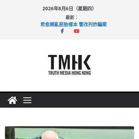
Skip
2026年8月6日（星期四）
to
最新：
content
希愈調亂胚胎樣本 警改列詐騙案
足球盛會次場激戰 祖雲達斯挫車路士
上半年純利大增七成 國泰：下半年油價續波動
上半年車禍奪六十三命 警方：下週起嚴打交通違例
巴士非禮女學生 六旬漢判囚四月