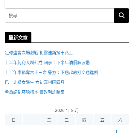
最新文章
足球盛會次場激戰 祖雲達斯挫車路士
上半年純利大增七成 國泰：下半年油價續波動
上半年車禍奪六十三命 警方：下週起嚴打交通違例
巴士非禮女學生 六旬漢判囚四月
希愈調亂胚胎樣本 警改列詐騙案
2026 年 8 月
日
一
二
三
四
五
六
1