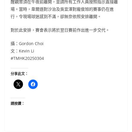
醒觀眾須在午夜前離開，並請所有工作人員按照指示直接離
場。當時，韋爾遜對沙治及吳宜澤對龐俊旭的賽事仍在進
行，令現場球迷感到不滿，卻無奈依照安排離開。
對於此安排，賽會表示將於翌日賽前作出進一步交代。
攝：Gordon Choi
文：Kevin Li
#TMHK20250304
分享此文：
請按讚：