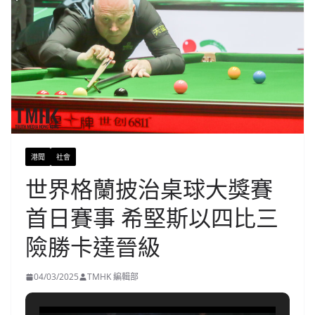
港聞
社會
世界格蘭披治桌球大獎賽
首日賽事 希堅斯以四比三
險勝卡達晉級
04/03/2025
TMHK 編輯部