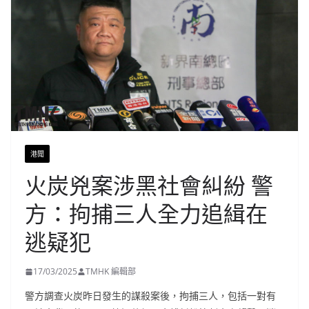
港聞
火炭兇案涉黑社會糾紛 警
方：拘捕三人全力追緝在
逃疑犯
17/03/2025
TMHK 編輯部
警方調查火炭昨日發生的謀殺案後，拘捕三人，包括一對有