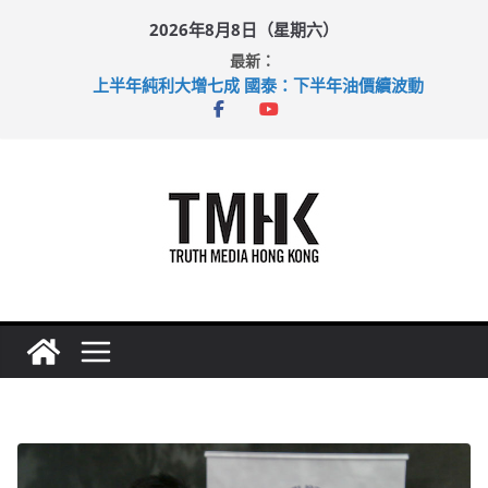
Skip
2026年8月8日（星期六）
to
最新：
content
上半年純利大增七成 國泰：下半年油價續波動
拜仁熱身賽挫維拉 啟德主場館奪錦標
性罪行修例獲九成支持 鄧炳強：爭取今屆任期內完成立法
涉造假公屋富戶申報表 倉管員准保釋候訊
足球盛會次場激戰 祖雲達斯挫車路士