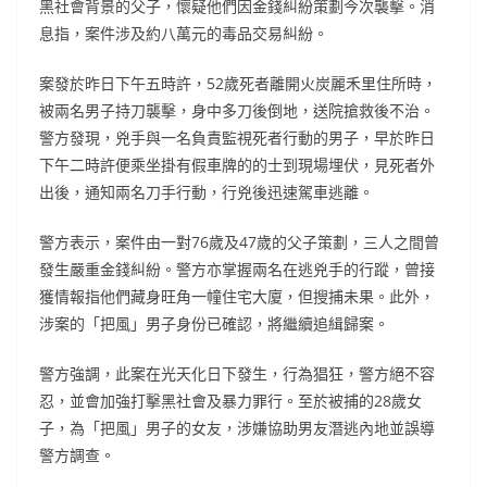
黑社會背景的父子，懷疑他們因金錢糾紛策劃今次襲擊。消
息指，案件涉及約八萬元的毒品交易糾紛。
案發於昨日下午五時許，52歲死者離開火炭麗禾里住所時，
被兩名男子持刀襲擊，身中多刀後倒地，送院搶救後不治。
警方發現，兇手與一名負責監視死者行動的男子，早於昨日
下午二時許便乘坐掛有假車牌的的士到現場埋伏，見死者外
出後，通知兩名刀手行動，行兇後迅速駕車逃離。
警方表示，案件由一對76歲及47歲的父子策劃，三人之間曾
發生嚴重金錢糾紛。警方亦掌握兩名在逃兇手的行蹤，曾接
獲情報指他們藏身旺角一幢住宅大廈，但搜捕未果。此外，
涉案的「把風」男子身份已確認，將繼續追緝歸案。
警方強調，此案在光天化日下發生，行為猖狂，警方絕不容
忍，並會加強打擊黑社會及暴力罪行。至於被捕的28歲女
子，為「把風」男子的女友，涉嫌協助男友潛逃內地並誤導
警方調查。