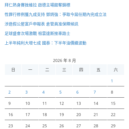
拜仁熱身賽挫維拉 啟德主場館奪錦標
性罪行修例獲九成支持 鄧炳強：爭取今屆任期內完成立法
涉造假公屋富戶申報表 倉管員准保釋候訊
足球盛會次場激戰 祖雲達斯挫車路士
上半年純利大增七成 國泰：下半年油價續波動
2026 年 8 月
日
一
二
三
四
五
六
1
2
3
4
5
6
7
8
9
10
11
12
13
14
15
16
17
18
19
20
21
22
23
24
25
26
27
28
29