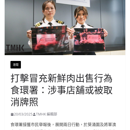
港聞
打擊冒充新鮮肉出售行為
食環署：涉事店舖或被取
消牌照
20/03/2025
TMHK 編輯部
食環署接獲市民舉報後，展開兩日行動，於葵涌圍及將軍澳