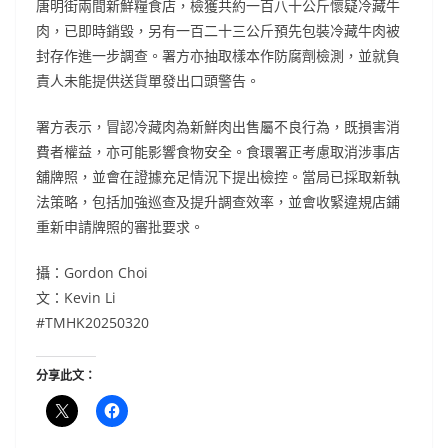
唐明街兩間新鮮糧食店，檢獲共約一百八十公斤懷疑冷藏牛
肉，已即時銷毀，另有一百二十三公斤預先包裝冷藏牛肉被
封存作進一步調查。署方亦抽取樣本作防腐劑檢測，並就負
責人未能提供送貨單發出口頭警告。
署方表示，冒認冷藏肉為新鮮肉出售屬不良行為，既損害消
費者權益，亦可能影響食物安全。食環署正考慮取消涉事店
舖牌照，並會在證據充足情況下提出檢控。當局已採取新執
法策略，包括加強巡查及提升調查效率，並會收緊違規店鋪
重新申請牌照的審批要求。
攝：Gordon Choi
文：Kevin Li
#TMHK20250320
分享此文：