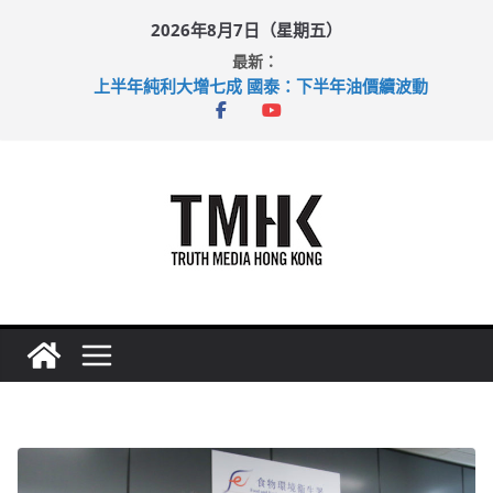
Skip
2026年8月7日（星期五）
to
最新：
content
上半年純利大增七成 國泰：下半年油價續波動
上半年車禍奪六十三命 警方：下週起嚴打交通違例
巴士非禮女學生 六旬漢判囚四月
涉造假公屋富戶申報表 倉管員准保釋候訊
足球盛會次場激戰 祖雲達斯挫車路士