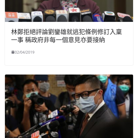
林鄭拒絕評論劉鑾雄就逃犯條例修訂入稟
一事 稱政府非每一個意見亦要接納
02/04/2019