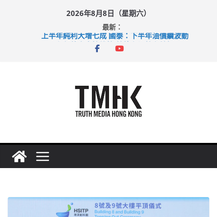
Skip
2026年8月8日（星期六）
to
最新：
content
上半年純利大增七成 國泰：下半年油價續波動
拜仁熱身賽挫維拉 啟德主場館奪錦標
性罪行修例獲九成支持 鄧炳強：爭取今屆任期內完成立法
涉造假公屋富戶申報表 倉管員准保釋候訊
足球盛會次場激戰 祖雲達斯挫車路士