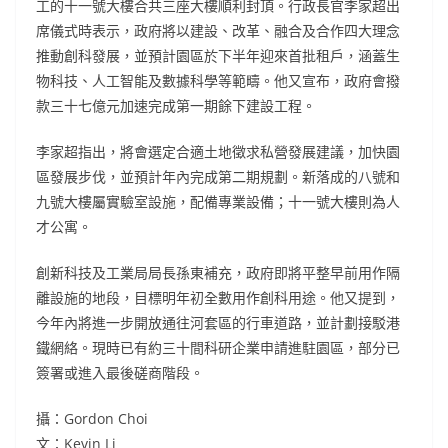
工的十一號大樓合共三座大樓順利封頂。行政長官李家超出
席儀式時表示，政府將以建設、改革、融合及合作四大理念
推動創科發展，並預計園區於下半年迎來首批租戶，涵蓋生
物科技、人工智能及數據科學等範疇。他又宣布，政府會撥
款三十七億元加速完成第一期餘下建設工程。
李家超指出，將會選定合適土地徵求私營發展建議，加快園
區發展步伐，並預計年內完成第二期規劃。新落成的八號和
九號大樓屬實驗室設施，配備專業設備；十一號大樓則為人
才公寓。
創新科技及工業局局長孫東補充，政府即將平整早前用作隔
離設施的地段，目標明年初全數用作創科用途。他又提到，
今年內將進一步開放通往河套區的行車道路，並計劃接駁港
鐵網絡。現時已有約三十間科研企業申請進駐園區，部分已
簽署或進入最後磋商階段。
攝：Gordon Choi
文：Kevin Li