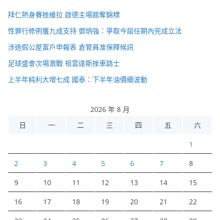
拜仁熱身賽挫維拉 啟德主場館奪錦標
性罪行修例獲九成支持 鄧炳強：爭取今屆任期內完成立法
涉造假公屋富戶申報表 倉管員准保釋候訊
足球盛會次場激戰 祖雲達斯挫車路士
上半年純利大增七成 國泰：下半年油價續波動
2026 年 8 月
日
一
二
三
四
五
六
1
2
3
4
5
6
7
8
9
10
11
12
13
14
15
16
17
18
19
20
21
22