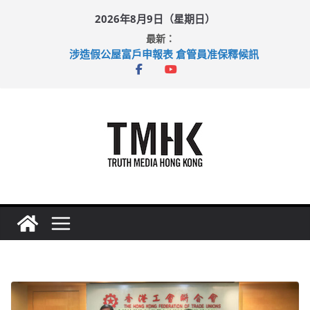
Skip
2026年8月9日（星期日）
to
最新：
content
涉造假公屋富戶申報表 倉管員准保釋候訊
目標九月發表首個五年規劃 李家超：研設機構代辦樓宇維修
黃大仙上邨發生企圖謀殺及自殺案 警方：疑兇斬傷鄰居後墮亡
拜仁熱身賽挫維拉 啟德主場館奪錦標
性罪行修例獲九成支持 鄧炳強：爭取今屆任期內完成立法