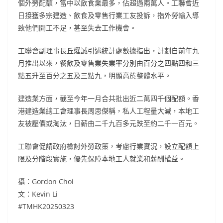
個外勞配額，當中以飲食業最多，佔超過兩萬人。工聯會近
日接獲多宗建造、飲食及零售行業工友投訴，指外勞輸入導
致他們開工不足，甚至失去工作機會。
工聯會副理事長丘燿誠引述統計處數據指出，計劃自前年九
月推出以來，餐飲及零售業失業率分別由百分之四點四和三
點五升至百分之五及三點九，明顯高於整體水平。
建造業方面，截至今年一月合共批出近二萬四千個配額。香
港建造業總工會理事長周思傑稱，私人工程量大減，本地工
友被壓價或淘汰，日薪由二千九百多元跌至約二千一百元。
工聯會促請政府檢討外勞政策，考慮行業實況，設立配額上
限及分階段實施，優先保障本地工人就業和薪酬權益。
攝：Gordon Choi
文：Kevin Li
#TMHK20250323