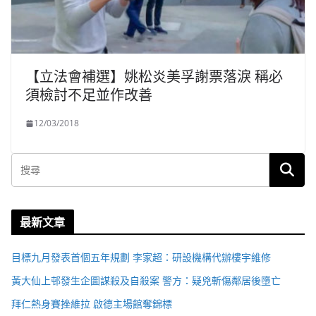
【立法會補選】姚松炎美孚謝票落淚 稱必
須檢討不足並作改善
12/03/2018
最新文章
目標九月發表首個五年規劃 李家超：研設機構代辦樓宇維修
黃大仙上邨發生企圖謀殺及自殺案 警方：疑兇斬傷鄰居後墮亡
拜仁熱身賽挫維拉 啟德主場館奪錦標