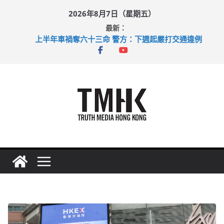
Skip
2026年8月7日（星期五）
to
最新：
content
上半年車禍奪六十三命 警方：下週起嚴打交通違例
性罪行修例獲九成支持 鄧炳強：爭取今屆任期內完成立法
涉造假公屋富戶申報表 倉管員准保釋候訊
足球盛會次場激戰 祖雲達斯挫車路士
上半年純利大增七成 國泰：下半年油價續波動