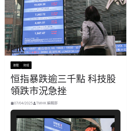
港聞
財經
恒指暴跌逾三千點 科技股
領跌市況急挫
07/04/2025
TMHK 編輯部