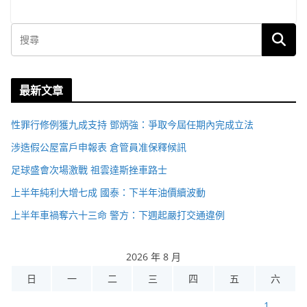
最新文章
性罪行修例獲九成支持 鄧炳強：爭取今屆任期內完成立法
涉造假公屋富戶申報表 倉管員准保釋候訊
足球盛會次場激戰 祖雲達斯挫車路士
上半年純利大增七成 國泰：下半年油價續波動
上半年車禍奪六十三命 警方：下週起嚴打交通違例
2026 年 8 月
日
一
二
三
四
五
六
1