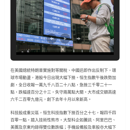
在美國總統特朗普實施對等關稅、中國迅即作出反制下，環
球市場動盪，港股今日出現大幅下挫。恒生指數午後跌勢加
劇，全日收報一萬九千八百二十八點，急挫三千零二十一
點，跌幅達百分之十三，失守兩萬點大關。大市成交額高達
六千二百零九億元，創下去年十月以來新高。
科技股成重災區，恒生科技指數下挫百分之十七，報四千四
百零一點，踏入技術性熊市。大型科企如騰訊、阿里巴巴、
美團及京東均錄得雙位數跌幅；手機設備股及車股亦大幅下