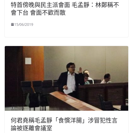
特首傍晚與民主派會面 毛孟靜：林鄭稱不
會下台 會面不歡而散
15/06/2019
何君堯稱毛孟靜「食慣洋腸」涉冒犯性言
論被逐離會議室