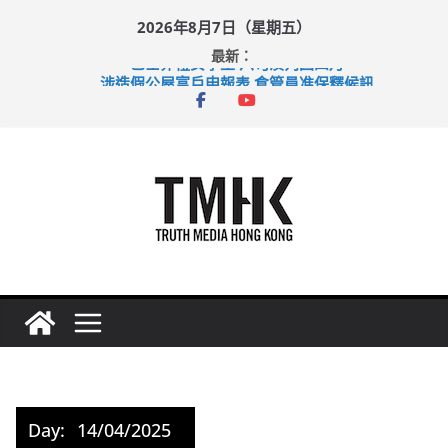
Skip
2026年8月7日（星期五）
to
最新：
content
巴士非禮女學生 六旬漢判囚四月
涉造假公屋富戶申報表 倉管員准保釋候訊
足球盛會次場激戰 祖雲達斯挫車路士
上半年純利大增七成 國泰：下半年油價續波動
上半年車禍奪六十三命 警方：下週起嚴打交通違例
Day:
14/04/2025