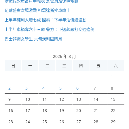
涉造假公屋富戶申報表 倉管員准保釋候訊
足球盛會次場激戰 祖雲達斯挫車路士
上半年純利大增七成 國泰：下半年油價續波動
上半年車禍奪六十三命 警方：下週起嚴打交通違例
巴士非禮女學生 六旬漢判囚四月
2026 年 8 月
日
一
二
三
四
五
六
1
2
3
4
5
6
7
8
9
10
11
12
13
14
15
16
17
18
19
20
21
22
23
24
25
26
27
28
29