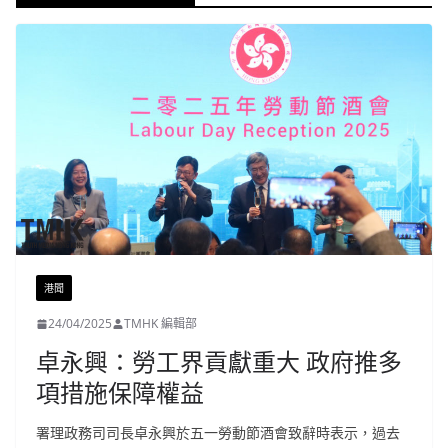
港聞
24/04/2025
TMHK 編輯部
卓永興：勞工界貢獻重大 政府推多
項措施保障權益
署理政務司司長卓永興於五一勞動節酒會致辭時表示，過去