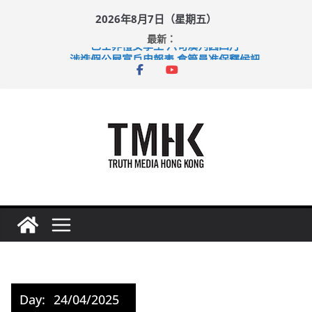
Skip
2026年8月7日（星期五）
to
最新：
content
巴士非禮女學生 六旬漢判囚四月
涉造假公屋富戶申報表 倉管員准保釋候訊
足球盛會次場激戰 祖雲達斯挫車路士
上半年純利大增七成 國泰：下半年油價續波動
上半年車禍奪六十三命 警方：下週起嚴打交通違例
Day:
24/04/2025