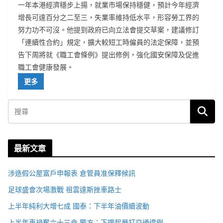
一年本港經濟穩步上揚，就業市場保持穩健，預計今年經濟
增長可達百分之二至三，失業率維持低水平，形容勞工界的
努力功不可沒。他提到政府已向立法會提交草案，建議修訂
「連續性合約」規定，擴大較短工時僱員的法定保障，並預
告下周將就《職工會條例》提出修例，強化國安保障及促進
職工會健康發展。
更多
最新文章
涉造假公屋富戶申報表 倉管員准保釋候訊
足球盛會次場激戰 祖雲達斯挫車路士
上半年純利大增七成 國泰：下半年油價續波動
上半年車禍奪六十三命 警方：下週起嚴打交通違例