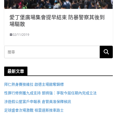
愛丁堡廣場集會提早結束 防暴警察其後到
場驅散
02/11/2019
最新文章
拜仁熱身賽挫維拉 啟德主場館奪錦標
性罪行修例獲九成支持 鄧炳強：爭取今屆任期內完成立法
涉造假公屋富戶申報表 倉管員准保釋候訊
足球盛會次場激戰 祖雲達斯挫車路士