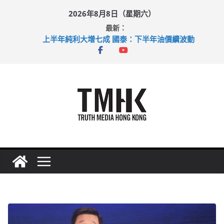
Skip
2026年8月8日（星期六）
to
最新：
content
上半年純利大增七成 國泰：下半年油價續波動
拜仁熱身賽挫維拉 啟德主場館奪錦標
性罪行修例獲九成支持 鄧炳強：爭取今屆任期內完成立法
涉造假公屋富戶申報表 倉管員准保釋候訊
足球盛會次場激戰 祖雲達斯挫車路士