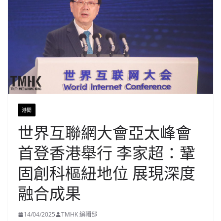
港聞
世界互聯網大會亞太峰會
首登香港舉行 李家超：鞏
固創科樞紐地位 展現深度
融合成果
14/04/2025
TMHK 編輯部