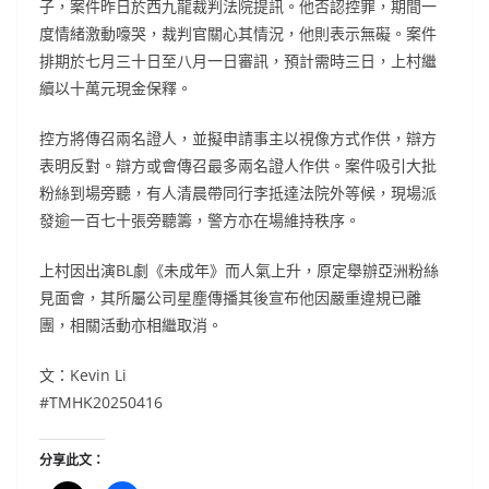
子，案件昨日於西九龍裁判法院提訊。他否認控罪，期間一
度情緒激動嚎哭，裁判官關心其情況，他則表示無礙。案件
排期於七月三十日至八月一日審訊，預計需時三日，上村繼
續以十萬元現金保釋。
控方將傳召兩名證人，並擬申請事主以視像方式作供，辯方
表明反對。辯方或會傳召最多兩名證人作供。案件吸引大批
粉絲到場旁聽，有人清晨帶同行李抵達法院外等候，現場派
發逾一百七十張旁聽籌，警方亦在場維持秩序。
上村因出演BL劇《未成年》而人氣上升，原定舉辦亞洲粉絲
見面會，其所屬公司星塵傳播其後宣布他因嚴重違規已離
團，相關活動亦相繼取消。
文：Kevin Li
#TMHK20250416
分享此文：