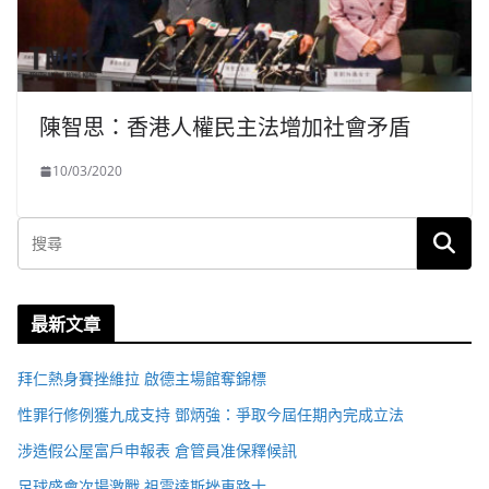
陳智思：香港人權民主法增加社會矛盾
10/03/2020
最新文章
拜仁熱身賽挫維拉 啟德主場館奪錦標
性罪行修例獲九成支持 鄧炳強：爭取今屆任期內完成立法
涉造假公屋富戶申報表 倉管員准保釋候訊
足球盛會次場激戰 祖雲達斯挫車路士