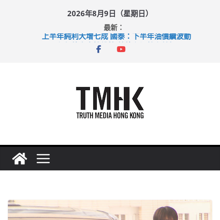
Skip
2026年8月9日（星期日）
to
最新：
content
上半年純利大增七成 國泰：下半年油價續波動
拜仁熱身賽挫維拉 啟德主場館奪錦標
性罪行修例獲九成支持 鄧炳強：爭取今屆任期內完成立法
涉造假公屋富戶申報表 倉管員准保釋候訊
足球盛會次場激戰 祖雲達斯挫車路士