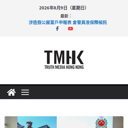
Skip
2026年8月9日（星期日）
to
最新：
content
涉造假公屋富戶申報表 倉管員准保釋候訊
目標九月發表首個五年規劃 李家超：研設機構代辦樓宇維修
黃大仙上邨發生企圖謀殺及自殺案 警方：疑兇斬傷鄰居後墮亡
拜仁熱身賽挫維拉 啟德主場館奪錦標
性罪行修例獲九成支持 鄧炳強：爭取今屆任期內完成立法