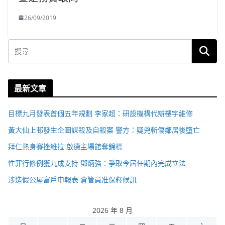
26/09/2019
最新文章
目標九月發表首個五年規劃 李家超：研設機構代辦樓宇維修
黃大仙上邨發生企圖謀殺及自殺案 警方：疑兇斬傷鄰居後墮亡
拜仁熱身賽挫維拉 啟德主場館奪錦標
性罪行修例獲九成支持 鄧炳強：爭取今屆任期內完成立法
涉造假公屋富戶申報表 倉管員准保釋候訊
2026 年 8 月