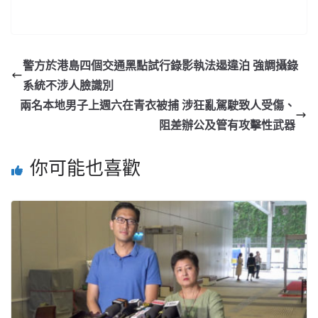
警方於港島四個交通黑點試行錄影執法遏違泊 強調攝錄
系統不涉人臉識別
兩名本地男子上週六在青衣被捕 涉狂亂駕駛致人受傷、
阻差辦公及管有攻擊性武器
你可能也喜歡