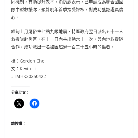
同機制，有助提升效率。消防處表示，已申請成為聯合國國
際中型救援隊，預計明年首季接受評核，對成功獲認證具信
心。
緬甸上月尾發生七點九級地震，特區政府翌日派出五十一人
救援隊赴災區，在十一日內共出動六十一次，與內地救援隊
合作，成功救出一名被困超過一百二十五小時的傷者。
攝：Gordon Choi
文：Kevin Li
#TMHK20250422
分享此文：
請按讚：