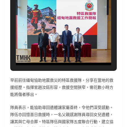
早前前往緬甸協助地震救災的特區救援隊，分享在當地的救
援經歷。指揮官趙汝鈺形容，救援空間狹窄，需花數小時方
能將傷者移出。
隊員表示，能協助尋回遺體讓家屬善終，令他們深受感動。
隊伍亦回憶首日救援時，一名父親感謝隊員尋回女兒遺體，
讓其與亡母合葬。特區隊伍與國家隊五度聯合行動，建立協