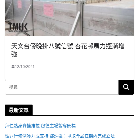
天文台傍晚掛八號信號 杏花邨風力逐漸增
強
12/10/2021
最新文章
拜仁熱身賽挫維拉 啟德主場館奪錦標
性罪行修例獲九成支持 鄧炳強：爭取今屆任期內完成立法