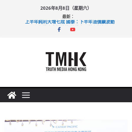
Skip
2026年8月8日（星期六）
to
最新：
content
上半年純利大增七成 國泰：下半年油價續波動
拜仁熱身賽挫維拉 啟德主場館奪錦標
性罪行修例獲九成支持 鄧炳強：爭取今屆任期內完成立法
涉造假公屋富戶申報表 倉管員准保釋候訊
足球盛會次場激戰 祖雲達斯挫車路士