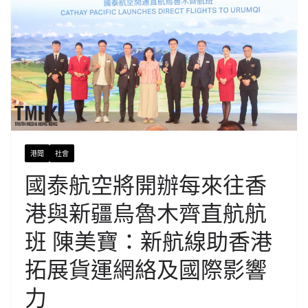
港聞
社會
國泰航空將開辦每來往香
港與新疆烏魯木齊直航航
班 陳美寶：新航線助香港
拓展貨運網絡及國際影響
力