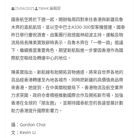
25/04/2025
TMHK 編輯部
國泰航空將於下週一起，開辦每周四對來往香港與新疆烏魯
木齊的直航航班，並以空中巴士A330-300型客機營運。國泰
昨日舉行慶祝酒會，由集團行政總裁林紹波主持。運輸及物
流局局長陳美寶致辭時表示，烏魯木齊在「一帶一路」倡議
下，繼續擔當重要角色，期望新航點進一步鞏固香港作為國
際航空樞紐及轉運中心的地位。
陳美寶指出，新航線有助開拓貨物通道，將來自世界各地的
貨品經香港轉運至內地各城市，同時把新疆的高價值商品帶
來香港。她提到，在中美關稅變局下，香港物流及航空業界
力求突圍，政府亦會積極推動國際合作及開拓新市場，加強
香港在全球的「朋友圈」，並期待國泰航空的長遠發展計劃
助力香港提升國際影響力。
攝：Gordon Choi
文：Kevin Li