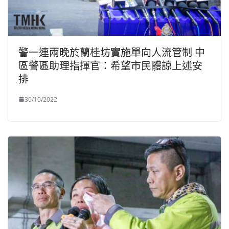
警一連兩晚於蘭桂坊實施單向人流管制 中
區警區助理指揮官：希望市民體諒上述安
排
30/10/2022