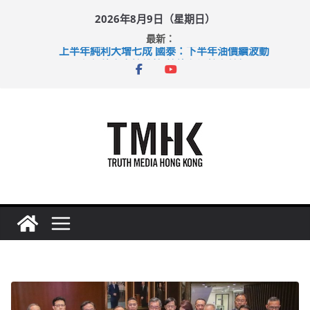
Skip
2026年8月9日（星期日）
to
最新：
content
上半年純利大增七成 國泰：下半年油價續波動
拜仁熱身賽挫維拉 啟德主場館奪錦標
性罪行修例獲九成支持 鄧炳強：爭取今屆任期內完成立法
涉造假公屋富戶申報表 倉管員准保釋候訊
足球盛會次場激戰 祖雲達斯挫車路士