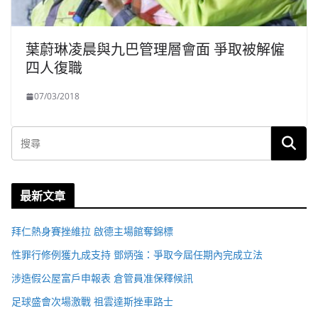
葉蔚琳凌晨與九巴管理層會面 爭取被解僱
四人復職
07/03/2018
最新文章
拜仁熱身賽挫維拉 啟德主場館奪錦標
性罪行修例獲九成支持 鄧炳強：爭取今屆任期內完成立法
涉造假公屋富戶申報表 倉管員准保釋候訊
足球盛會次場激戰 祖雲達斯挫車路士