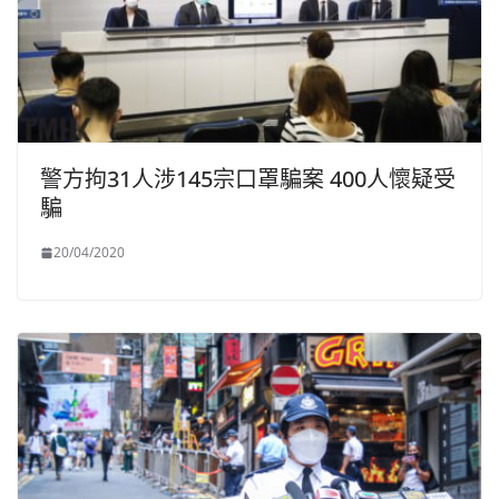
警方拘31人涉145宗口罩騙案 400人懷疑受
騙
20/04/2020