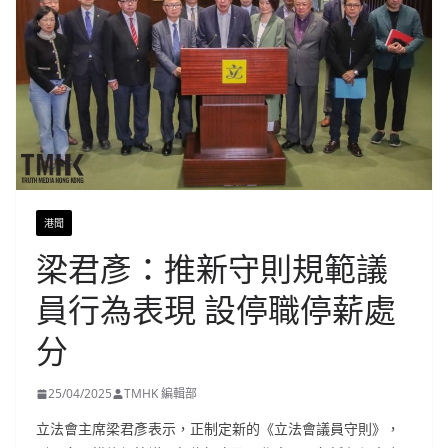
港聞
梁君彥：推新守則規範議
員行為表現 設停職停薪處
分
25/04/2025
TMHK 編輯部
立法會主席梁君彥表示，正制定新的《立法會議員守則》，