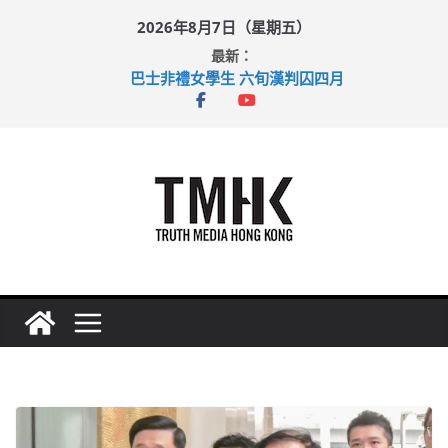
Skip
2026年8月7日（星期五）
to
最新：
content
巴士非禮女學生 六旬漢判囚四月
涉造假公屋富戶申報表 倉管員准保釋候訊
足球盛會次場激戰 祖雲達斯挫車路士
上半年純利大增七成 國泰：下半年油價續波動
上半年車禍奪六十三命 警方：下週起嚴打交通違例