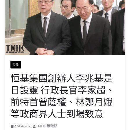
港聞
恒基集團創辦人李兆基是
日設靈 行政長官李家超、
前特首曾蔭權、林鄭月娥
等政商界人士到場致意
27/04/2025
TMHK 編輯部