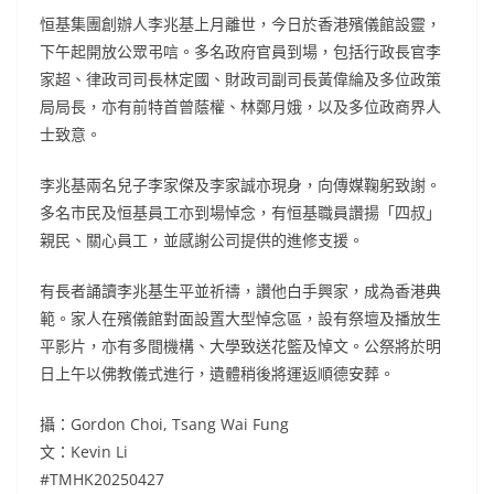
恒基集團創辦人李兆基上月離世，今日於香港殯儀館設靈，
下午起開放公眾弔唁。多名政府官員到場，包括行政長官李
家超、律政司司長林定國、財政司副司長黃偉綸及多位政策
局局長，亦有前特首曾蔭權、林鄭月娥，以及多位政商界人
士致意。
李兆基兩名兒子李家傑及李家誠亦現身，向傳媒鞠躬致謝。
多名市民及恒基員工亦到場悼念，有恒基職員讚揚「四叔」
親民、關心員工，並感謝公司提供的進修支援。
有長者誦讀李兆基生平並祈禱，讚他白手興家，成為香港典
範。家人在殯儀館對面設置大型悼念區，設有祭壇及播放生
平影片，亦有多間機構、大學致送花籃及悼文。公祭將於明
日上午以佛教儀式進行，遺體稍後將運返順德安葬。
攝：Gordon Choi, Tsang Wai Fung
文：Kevin Li
#TMHK20250427