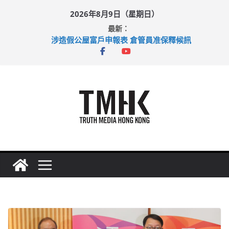
Skip
2026年8月9日（星期日）
to
最新：
content
涉造假公屋富戶申報表 倉管員准保釋候訊
目標九月發表首個五年規劃 李家超：研設機構代辦樓宇維修
黃大仙上邨發生企圖謀殺及自殺案 警方：疑兇斬傷鄰居後墮亡
拜仁熱身賽挫維拉 啟德主場館奪錦標
性罪行修例獲九成支持 鄧炳強：爭取今屆任期內完成立法