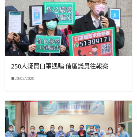
250人疑買口罩遇騙 偕區議員往報案
20/02/2020