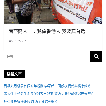
南亞裔人士：我係香港人 我要真普選
01/07/2015
最新文章
目標九月發表首個五年規劃 李家超：研設機構代辦樓宇維修
黃大仙上邨發生企圖謀殺及自殺案 警方：疑兇斬傷鄰居後墮亡
拜仁熱身賽挫維拉 啟德主場館奪錦標