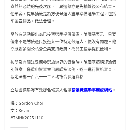
查並無必然的先後次序，上屆選舉亦是先抽籤後公布結果。
他形容，提早抽籤是為方便候選人盡早準備選舉工程，包括
印製宣傳品，做法合理。
至於有活動提出為已投票選民提供優惠，陳國基表示，只要
優惠不是誘使選民投選某一位特定候選人，便沒有問題。他
亦感謝多間公私營企業支持政府，為員工投票提供便利。
被問及有關江旻憓參選旅遊界的資格時，陳國基拒絕評論個
別個案，僅重申資審會已嚴謹按法例，逐一進行資格審查，
裁定全部一百六十一二人均符合參選資格。
立法會選舉獲有效提名候選人名單
請瀏覽選舉事務處網站
。
攝：Gordon Choi
文：Kevin Li
#TMHK20251110