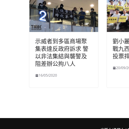
示威者到多區商場聚
劉小
集表達反政府訴求 警
戰九西
以非法集結與襲警及
投票
阻差辦公拘八人
20/09/2
16/05/2020