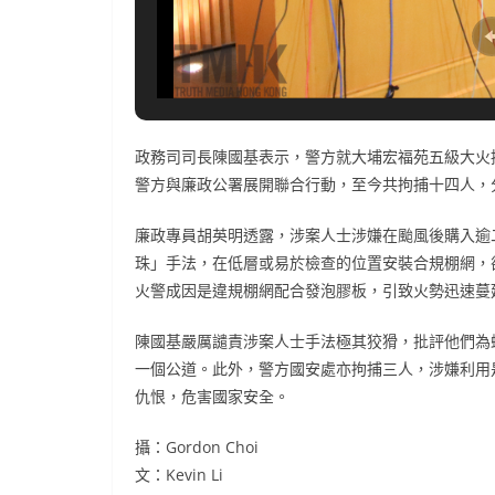
政務司司長陳國基表示，警方就大埔宏福苑五級大火
警方與廉政公署展開聯合行動，至今共拘捕十四人，
廉政專員胡英明透露，涉案人士涉嫌在颱風後購入逾
珠」手法，在低層或易於檢查的位置安裝合規棚網，
火警成因是違規棚網配合發泡膠板，引致火勢迅速蔓
陳國基嚴厲譴責涉案人士手法極其狡猾，批評他們為
一個公道。此外，警方國安處亦拘捕三人，涉嫌利用
仇恨，危害國家安全。
攝：Gordon Choi
文：Kevin Li