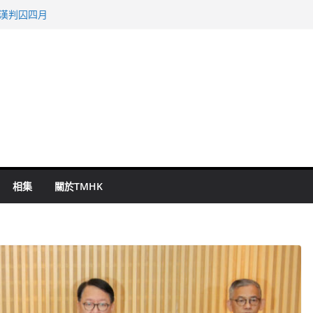
旬漢判囚四月
表 倉管員准保釋候訊
祖雲達斯挫車路士
 國泰：下半年油價續波動
命 警方：下週起嚴打交通違例
相集
關於TMHK