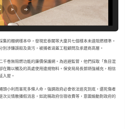
採集的棚網樣本中，發現宏泰閣等大廈共七個樣本未達阻燃標準。
分別涉嫌誤殺及貪污，被捕者涵蓋工程顧問及承建商高層。
二千卷無阻燃功能的廉價保護網。為逃避監管，他們採取「魚目混
卻在難以觸及的高處使用違規物料。保安局局長鄧炳強補充，相信
延入屋。
蠅頭小利而害死多條人命，強調政府必會依法追究到底，還死傷者
是次災情散播假消息，如訛稱政府住宿收費等，意圖煽動對政府的