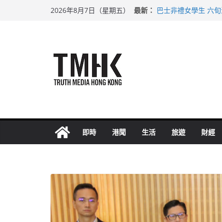
Skip
最新：
巴士非禮女學生 六
2026年8月7日（星期五）
to
涉造假公屋富戶申報
足球盛會次場激戰 
content
上半年純利大增七成
上半年車禍奪六十三
即時
港聞
生活
旅遊
財經