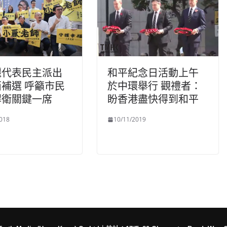
麗代表民主派出
和平紀念日活動上午
補選 呼籲市民
於中環舉行 觀禮者：
捍衛關鍵一席
盼香港盡快得到和平
018
10/11/2019