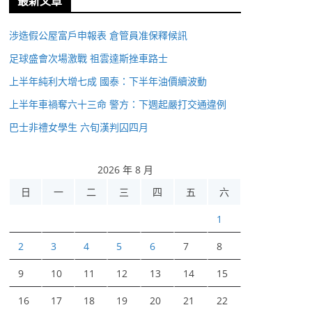
最新文章
涉造假公屋富戶申報表 倉管員准保釋候訊
足球盛會次場激戰 祖雲達斯挫車路士
上半年純利大增七成 國泰：下半年油價續波動
上半年車禍奪六十三命 警方：下週起嚴打交通違例
巴士非禮女學生 六旬漢判囚四月
2026 年 8 月
日
一
二
三
四
五
六
1
2
3
4
5
6
7
8
9
10
11
12
13
14
15
16
17
18
19
20
21
22