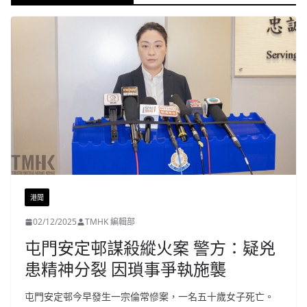
港聞
02/12/2025
TMHK 編輯部
屯門安定邨謀殺縱火案 警方：疑兇
患精神分裂 因瑣事爭執施襲
屯門安定邨今早發生一宗倫常慘案，一名五十歲女子死亡。