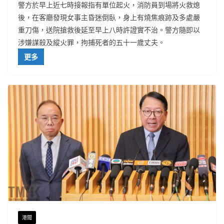
警方於早上近七時接報指有單位起火，消防員到場將火救熄
後，在客廳發現女事主昏迷倒臥，身上有燒焦痕跡及多處嚴
重刀傷，送院搶救後延至早上八時許證實不治。警方隨即以
涉嫌謀殺及縱火罪，拘捕死者的五十一歲丈夫。
更多
港聞