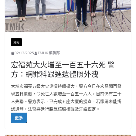
港聞
02/12/2025
TMHK 編輯部
宏福苑大火增至一百五十六死 警
方：網罪科跟進遺體照外洩
大埔宏福苑五級大火災情持續擴大，警方今日在宏昌閣再發
現五具遺體，令死亡人數增至一百五十六人，目前仍有三十
人失聯。警方表示，已完成五座大廈的搜查，若家屬未能辨
認遺體，法醫將進行脫氧核糖核酸及牙齒鑑定。
更多