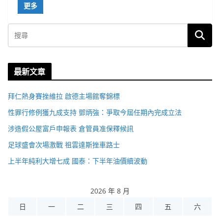
更多
最新文章
拜仁熱身賽挫維拉 啟德主場館奪錦標
性罪行修例獲九成支持 鄧炳強：爭取今屆任期內完成立法
涉造假公屋富戶申報表 倉管員准保釋候訊
足球盛會次場激戰 祖雲達斯挫車路士
上半年純利大增七成 國泰：下半年油價續波動
2026 年 8 月
日
一
二
三
四
五
六