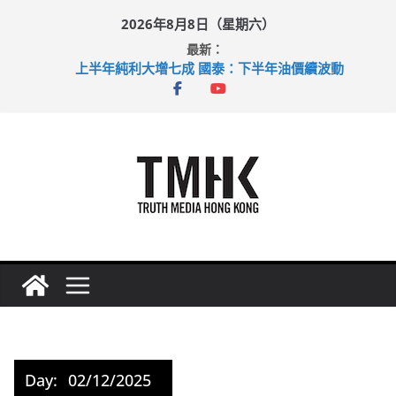
Skip
2026年8月8日（星期六）
to
最新：
content
上半年純利大增七成 國泰：下半年油價續波動
拜仁熱身賽挫維拉 啟德主場館奪錦標
性罪行修例獲九成支持 鄧炳強：爭取今屆任期內完成立法
涉造假公屋富戶申報表 倉管員准保釋候訊
足球盛會次場激戰 祖雲達斯挫車路士
Day:
02/12/2025