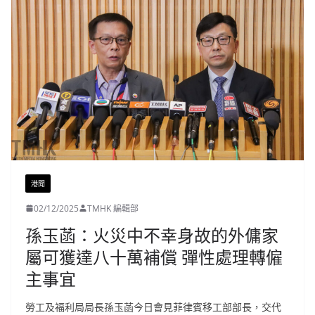
港聞
02/12/2025
TMHK 編輯部
孫玉菡：火災中不幸身故的外傭家
屬可獲達八十萬補償 彈性處理轉僱
主事宜
勞工及福利局局長孫玉菡今日會見菲律賓移工部部長，交代