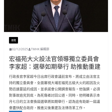
港聞
02/12/2025
TMHK 編輯部
宏福苑大火設法官領導獨立委員會
李家超：選舉如期舉行 助推動重建
行政長官李家超今日出席行政會議前宣布，將成立由法官主
持的獨立委員會，全面審視大埔宏福苑五級大火的起因及火
勢迅速蔓延的成因，並承諾會公開調查報告。他強調，必須
對事故追究到底，為死傷者討回公道。同時，他明確表示本
月七日的立法會換屆選舉將如期舉行，認為這有助新一屆議
會盡快配合政府，推進災後重建及法律改革工作。