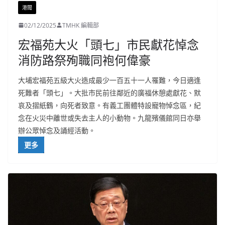
港聞
02/12/2025
TMHK 編輯部
宏福苑大火「頭七」市民獻花悼念
消防路祭殉職同袍何偉豪
大埔宏福苑五級大火造成最少一百五十一人罹難，今日適逢
死難者「頭七」。大批市民前往鄰近的廣福休憩處獻花、默
哀及摺紙鶴，向死者致意。有義工團體特設寵物悼念區，紀
念在火災中離世或失去主人的小動物。九龍殯儀館同日亦舉
辦公眾悼念及誦經活動。
更多