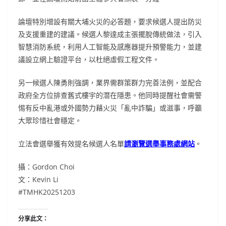
論壇特別增設有關大埔火災的必答題，要求候選人提出防災
及支援重建的建議。候選人黎達成主張擺脫傳統做法，引入
智慧消防系統，利用人工智能及感應器提升預警能力，並建
議設立網上驗證平台，以杜絕虛假工程文件。
另一候選人陳勇則強調，業界需群策群力完善法例，並配合
政府全方位排查舊式樓宇的潛在隱患。他同時提醒社會需警
惕有反中亂港或外國勢力藉火災「亂中詐騙」或滋事，呼籲
大眾珍惜社會穩定。
立法會選舉獲有效提名候選人名單
請瀏覽選舉事務處網站
。
攝：Gordon Choi
文：Kevin Li
#TMHK20251203
分享此文：