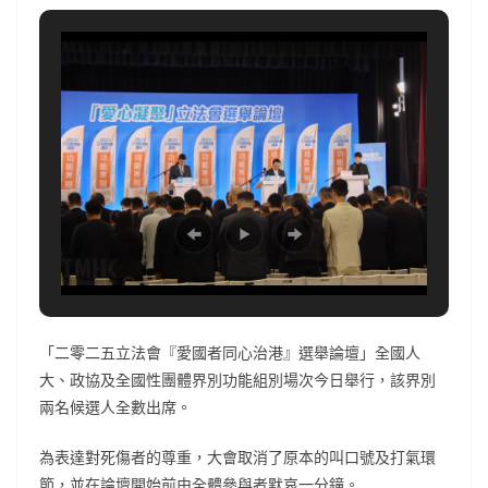
「二零二五立法會『愛國者同心治港』選舉論壇」全國人
大、政協及全國性團體界別功能組別場次今日舉行，該界別
兩名候選人全數出席。
為表達對死傷者的尊重，大會取消了原本的叫口號及打氣環
節，並在論壇開始前由全體參與者默哀一分鐘。