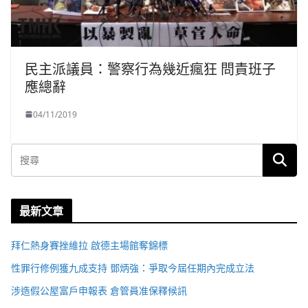
民主派議員：警察行為幾近瘋狂 問責班子
應總辭
04/11/2019
最新文章
拜仁熱身賽挫維拉 啟德主場館奪錦標
性罪行修例獲九成支持 鄧炳強：爭取今屆任期內完成立法
涉造假公屋富戶申報表 倉管員准保釋候訊