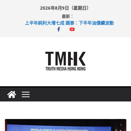
Skip
2026年8月9日（星期日）
to
最新：
content
上半年純利大增七成 國泰：下半年油價續波動
拜仁熱身賽挫維拉 啟德主場館奪錦標
性罪行修例獲九成支持 鄧炳強：爭取今屆任期內完成立法
涉造假公屋富戶申報表 倉管員准保釋候訊
足球盛會次場激戰 祖雲達斯挫車路士