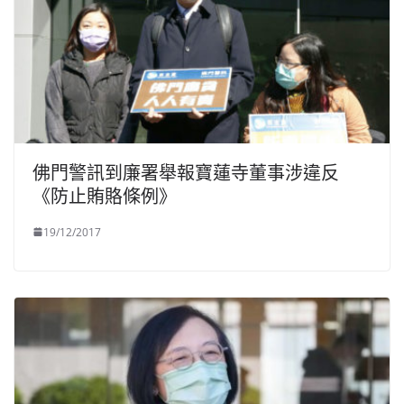
佛門警訊到廉署舉報寶蓮寺董事涉違反
《防止賄賂條例》
19/12/2017