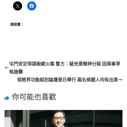
請按讚：
屯門安定邨謀殺縱火案 警方：疑兇患精神分裂 因瑣事爭
執施襲
保險界功能組別論壇是日舉行 兩名候選人均有出席
你可能也喜歡