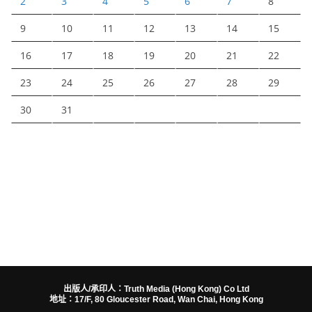
2
3
4
5
6
7
8
9
10
11
12
13
14
15
16
17
18
19
20
21
22
23
24
25
26
27
28
29
30
31
出版人/承印人：Truth Media (Hong Kong) Co Ltd
地址：17/F, 80 Gloucester Road, Wan Chai, Hong Kong