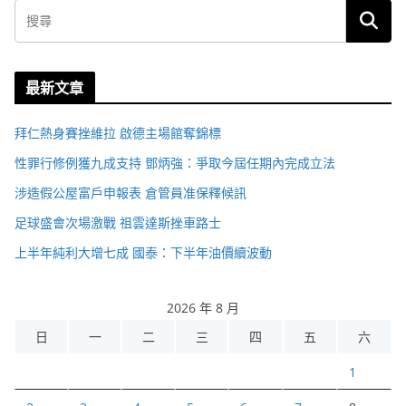
最新文章
拜仁熱身賽挫維拉 啟德主場館奪錦標
性罪行修例獲九成支持 鄧炳強：爭取今屆任期內完成立法
涉造假公屋富戶申報表 倉管員准保釋候訊
足球盛會次場激戰 祖雲達斯挫車路士
上半年純利大增七成 國泰：下半年油價續波動
2026 年 8 月
日
一
二
三
四
五
六
1