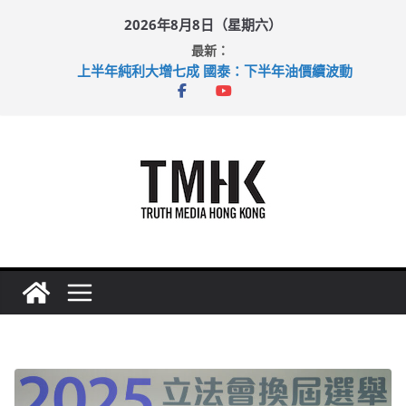
Skip
2026年8月8日（星期六）
to
最新：
content
上半年純利大增七成 國泰：下半年油價續波動
拜仁熱身賽挫維拉 啟德主場館奪錦標
性罪行修例獲九成支持 鄧炳強：爭取今屆任期內完成立法
涉造假公屋富戶申報表 倉管員准保釋候訊
足球盛會次場激戰 祖雲達斯挫車路士