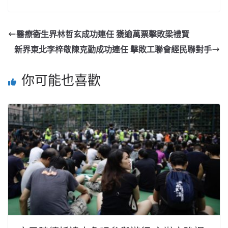
醫療衞生界林哲玄成功連任 獲逾萬票擊敗梁禮賢
新界東北李梓敬陳克勤成功連任 擊敗工聯會經民聯對手
你可能也喜歡