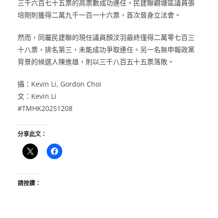
三千六百七十五票的高票數成功連任。民建聯觀塘區議員張
培剛則獲得二萬九千一百一十六票，首次晉身立法會。
然而，同屬民建聯的現任議員顏汶羽最終僅得二萬零七百三
十八票，排名第三，未能成功爭取連任。另一名無申報政黨
背景的候選人陳進雄，則以三千八百五十五票落敗。
攝：Kevin Li, Gordon Choi
文：Kevin Li
#TMHK20251208
分享此文：
請按讚：