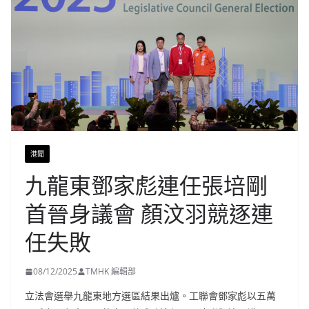
港聞
九龍東鄧家彪連任張培剛
首晉身議會 顏汶羽競逐連
任失敗
08/12/2025
TMHK 編輯部
立法會選舉九龍東地方選區結果出爐。工聯會鄧家彪以五萬