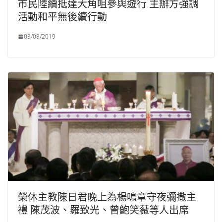
市民陸續抵達大角咀參與遊行 主辦方強調
活動和平無後續行動
03/08/2019
榮休主教陳日君晚上為楊鳴章守夜彌撒主
禮 陳茂波、羅致光、曾鮑笑薇等人出席