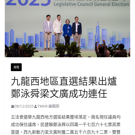
港聞
九龍西地區直選結果出爐
鄭泳舜梁文廣成功連任
08/12/2025
TMHK 編輯部
立法會選舉九龍西地方選區結果塵埃落定，兩名現任議員均
成功保住議席。民建聯鄭泳舜以四萬一千七百六十七票高票
當選，西九新動力梁文廣則獲二萬五千六百九十二票，雙雙