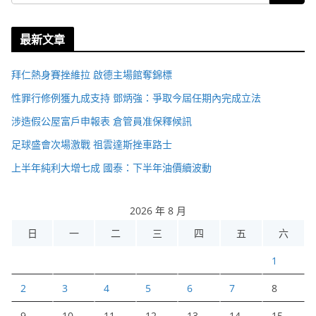
最新文章
拜仁熱身賽挫維拉 啟德主場館奪錦標
性罪行修例獲九成支持 鄧炳強：爭取今屆任期內完成立法
涉造假公屋富戶申報表 倉管員准保釋候訊
足球盛會次場激戰 祖雲達斯挫車路士
上半年純利大增七成 國泰：下半年油價續波動
2026 年 8 月
日
一
二
三
四
五
六
1
2
3
4
5
6
7
8
9
10
11
12
13
14
15