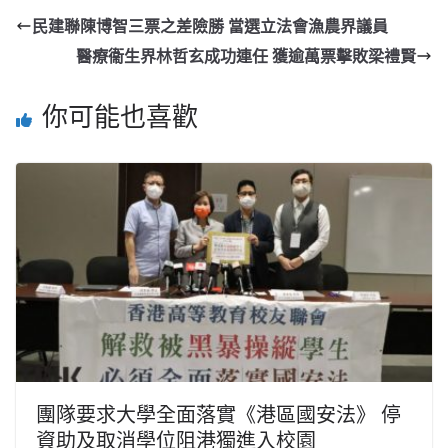
民建聯陳博智三票之差險勝 當選立法會漁農界議員
醫療衞生界林哲玄成功連任 獲逾萬票擊敗梁禮賢
你可能也喜歡
團隊要求大學全面落實《港區國安法》 停
資助及取消學位阻港獨進入校園