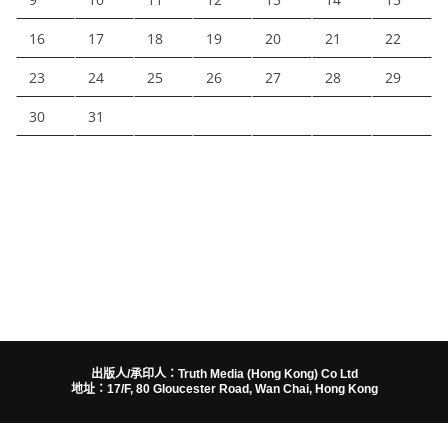
16
17
18
19
20
21
22
23
24
25
26
27
28
29
30
31
出版人/承印人：Truth Media (Hong Kong) Co Ltd
地址：17/F, 80 Gloucester Road, Wan Chai, Hong Kong