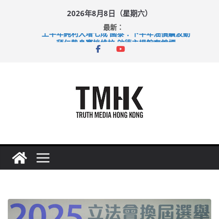
Skip
2026年8月8日（星期六）
to
最新：
content
上半年純利大增七成 國泰：下半年油價續波動
拜仁熱身賽挫維拉 啟德主場館奪錦標
性罪行修例獲九成支持 鄧炳強：爭取今屆任期內完成立法
涉造假公屋富戶申報表 倉管員准保釋候訊
足球盛會次場激戰 祖雲達斯挫車路士